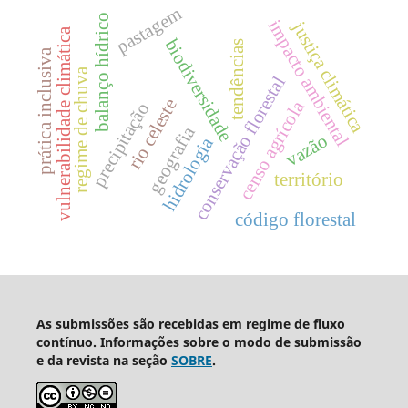
pastagem
balanço hídrico
impacto ambiental
justiça climática
vulnerabilidade climática
biodiversidade
tendências
prática inclusiva
regime de chuva
conservação florestal
rio celeste
censo agrícola
precipitação
geografia
vazão
hidrologia
território
código florestal
As submissões são recebidas em regime de fluxo
contínuo. Informações sobre o modo de submissão
e da revista na seção
SOBRE
.