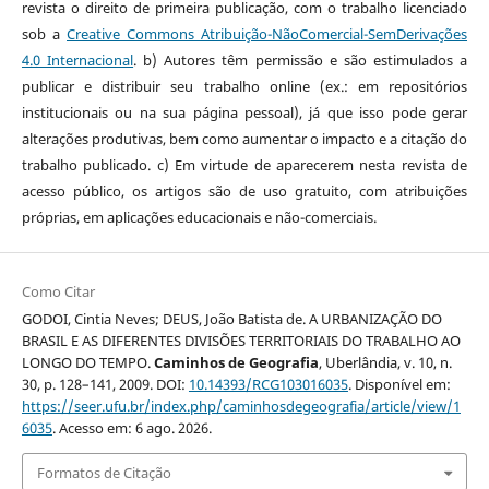
revista o direito de primeira publicação, com o trabalho licenciado
sob a
Creative Commons Atribuição-NãoComercial-SemDerivações
4.0 Internacional
. b) Autores têm permissão e são estimulados a
publicar e distribuir seu trabalho online (ex.: em repositórios
institucionais ou na sua página pessoal), já que isso pode gerar
alterações produtivas, bem como aumentar o impacto e a citação do
trabalho publicado. c) Em virtude de aparecerem nesta revista de
acesso público, os artigos são de uso gratuito, com atribuições
próprias, em aplicações educacionais e não-comerciais.
Como Citar
GODOI, Cintia Neves; DEUS, João Batista de. A URBANIZAÇÃO DO
BRASIL E AS DIFERENTES DIVISÕES TERRITORIAIS DO TRABALHO AO
LONGO DO TEMPO.
Caminhos de Geografia
, Uberlândia, v. 10, n.
30, p. 128–141, 2009. DOI:
10.14393/RCG103016035
. Disponível em:
https://seer.ufu.br/index.php/caminhosdegeografia/article/view/1
6035
. Acesso em: 6 ago. 2026.
Formatos de Citação