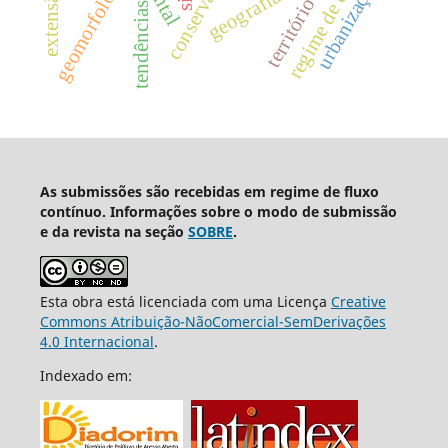
regime de chuva
geomorfologia
urbanização
geografia
território
tendências
As submissões são recebidas em regime de fluxo
contínuo. Informações sobre o modo de submissão
e da revista na seção
SOBRE
.
Esta obra está licenciada com uma Licença
Creative
Commons Atribuição-NãoComercial-SemDerivações
4.0 Internacional
.
Indexado em: