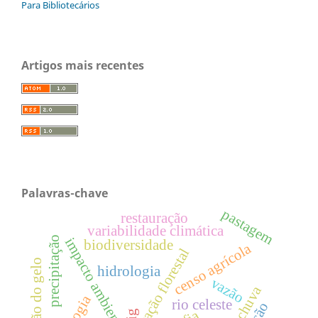
Para Bibliotecários
Artigos mais recentes
Palavras-chave
pastagem
restauração
variabilidade climática
precipitação
impacto ambiental
biodiversidade
censo agrícola
conservação florestal
extensão do gelo
hidrologia
vazão
rio celeste
sig