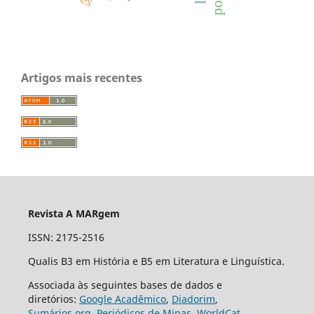
Artigos mais recentes
Revista A MARgem
ISSN: 2175-2516
Qualis B3 em História e B5 em Literatura e Linguística.
Associada às seguintes bases de dados e
diretórios:
Google Acadêmico
,
Diadorim
,
Sumários.org
,
Periódicos de Minas
,
WorldCat.