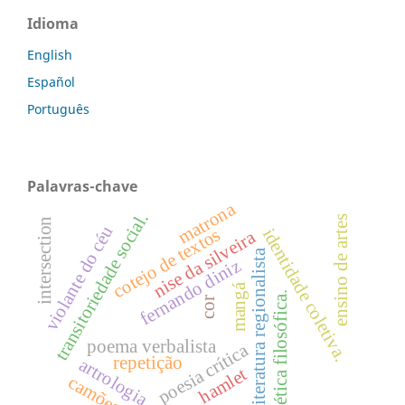
Idioma
English
Español
Português
Palavras-chave
matrona
transitoriedade social.
ensino de artes
intersection
violante do céu
cotejo de textos
identidade coletiva.
nise da silveira
literatura regionalista
fernando diniz
mangá
poética filosófica.
cor
poema verbalista
poesia crítica
repetição
artrologia
hamlet
camões