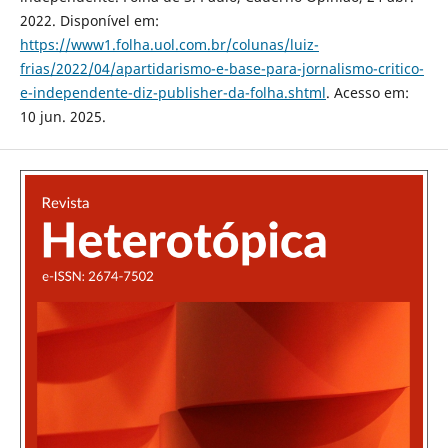
2022. Disponível em:
https://www1.folha.uol.com.br/colunas/luiz-
frias/2022/04/apartidarismo-e-base-para-jornalismo-critico-
e-independente-diz-publisher-da-folha.shtml
. Acesso em:
10 jun. 2025.