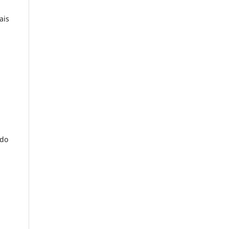
ais
,
ado