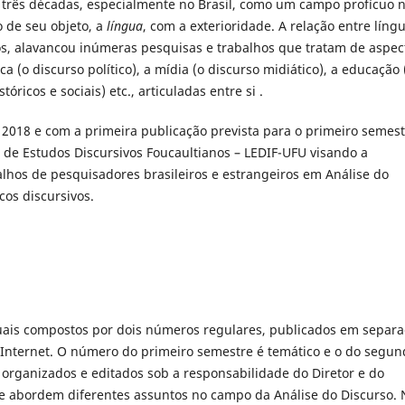
s três décadas, especialmente no Brasil, como um campo profícuo 
o de seu objeto, a
língua
, com a exterioridade. A relação entre língu
ivos, alavancou inúmeras pesquisas e trabalhos que tratam de aspec
a (o discurso político), a mídia (o discurso midiático), a educação 
óricos e sociais) etc., articuladas entre si .
 2018 e com a primeira publicação prevista para o primeiro semes
o de Estudos Discursivos Foucaultianos – LEDIF-UFU visando a
balhos de pesquisadores brasileiros e estrangeiros em Análise do
cos discursivos.
ais compostos por dois números regulares, publicados em separ
 Internet. O número do primeiro semestre é temático e o do segun
 organizados e editados sob a responsabilidade do Diretor e do
ue abordem diferentes assuntos no campo da Análise do Discurso. 