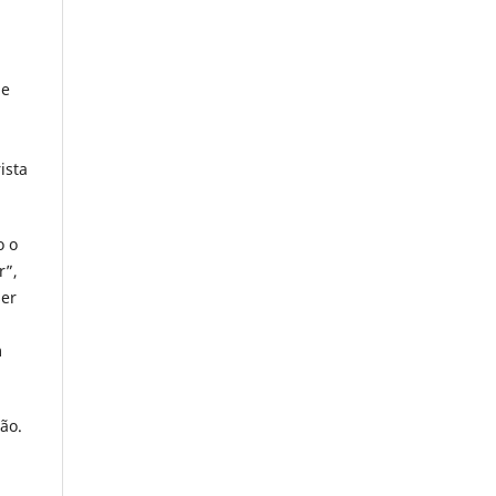
de
ista
o o
r”,
ser
a
m
são.