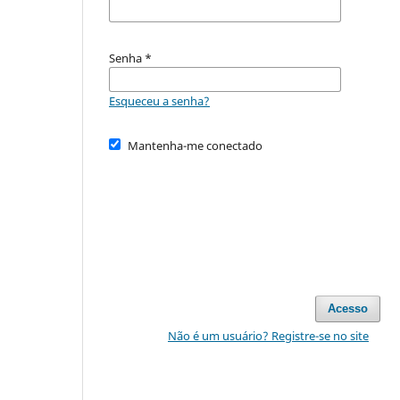
Senha
*
Esqueceu a senha?
Mantenha-me conectado
Acesso
Não é um usuário? Registre-se no site