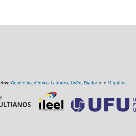
rios:
Google Acadêmico
,
Latindex
,
LivRe
,
Diadorim
e
Miguilim
.