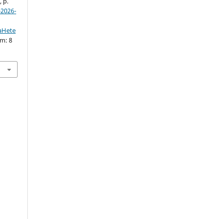
, p.
2026-
taHete
em: 8