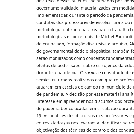
discursos desses sujeitos são afetados por jogo
governamentalidade, materializados em medida
implementadas durante o período da pandemia,
condutas dos professores de escolas rurais do 
metodologia utilizada para realizar o trabalho 
metodológicas e conceituais de Michel Foucault,
de enunciado, formação discursiva e arquivo. Al
de governamentalidade e biopolítica, também f
serão mobilizados como conceitos fundamentais
efeitos de poder-saber sobre os sujeitos da edu
durante a pandemia. O
corpus
é constituído de e
semiestruturadas realizadas com quatro profes
atuaram em escolas do campo no município de J
de pandemia. A decisão por esse material analític
interesse em apreender nos discursos dos profes
de poder-saber colocadas em circulação duran
19. As análises dos discursos dos professores e
entrevistados/as nos levaram a identificar na re
objetivação das técnicas de controle das condut