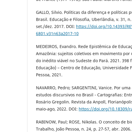
GALLO, Silvio. Políticas da diferença e política
Brasil. Educação e Filosofia, Uberlândia, v. 31, n
set./dez. 2017. DOI:
https://doi.org/10.14393/RE
6801.v31n63a2017-10
MEDEIROS, Evandro. Rede Epistêmica de Educa
Amazônia: sujeitos coletivos em movimento por 
do inédito viável no Sudeste do Pará. 2021. 398
Educação) – Centro de Educação, Universidade F
Pessoa, 2021.
NAVARRO, Pedro; SARGENTINI, Vanice. Por uma
estudos discursivos no Brasil - Cartografias: En
Rosário Gregolin. Revista da Anpoll, Florianópolis,
maio-ago, 2022. DOI:
https://doi.org/10.18309/r
RABINOW, Paul; ROSE, Nikolas. O conceito de bio
Trabalho, João Pessoa, n. 24, p. 27-57, abr. 2006