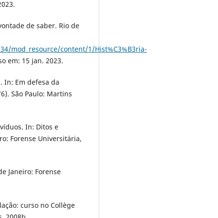
2023.
vontade de saber. Rio de
40534/mod_resource/content/1/Hist%C3%B3ria-
so em: 15 jan. 2023.
. In: Em defesa da
6). São Paulo: Martins
víduos. In: Ditos e
iro: Forense Universitária,
de Janeiro: Forense
lação: curso no Collège
s, 2008b.