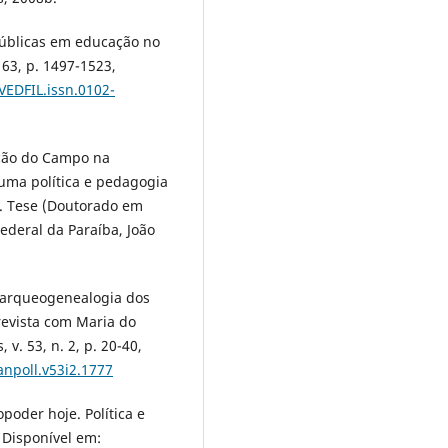
s públicas em educação no
. 63, p. 1497-1523,
VEDFIL.issn.0102-
ção do Campo na
uma política e pedagogia
 f. Tese (Doutorado em
ederal da Paraíba, João
 arqueogenealogia dos
trevista com Maria do
 v. 53, n. 2, p. 20-40,
anpoll.v53i2.1777
poder hoje. Política e
. Disponível em: