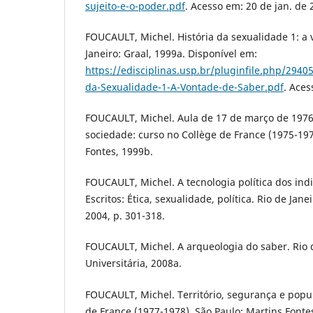
sujeito-e-o-poder.pdf
. Acesso em: 20 de jan. de 
FOUCAULT, Michel. História da sexualidade 1: a 
Janeiro: Graal, 1999a. Disponível em:
https://edisciplinas.usp.br/pluginfile.php/29
da-Sexualidade-1-A-Vontade-de-Saber.pdf
. Aces
FOUCAULT, Michel. Aula de 17 de março de 1976
sociedade: curso no Collège de France (1975-197
Fontes, 1999b.
FOUCAULT, Michel. A tecnologia política dos indi
Escritos: Ética, sexualidade, política. Rio de Jane
2004, p. 301-318.
FOUCAULT, Michel. A arqueologia do saber. Rio 
Universitária, 2008a.
FOUCAULT, Michel. Território, segurança e popu
de France (1977-1978). São Paulo: Martins Fonte