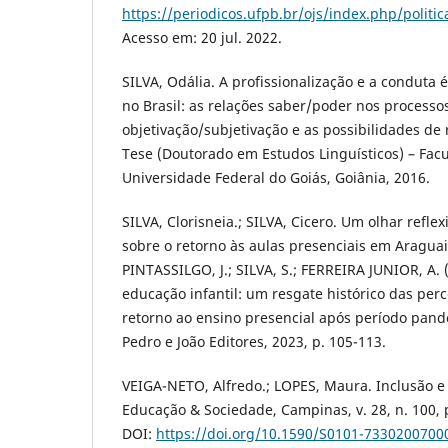
https://periodicos.ufpb.br/ojs/index.php/politi
Acesso em: 20 jul. 2022.
SILVA, Odália. A profissionalização e a conduta é
no Brasil: as relações saber/poder nos processo
objetivação/subjetivação e as possibilidades de r
Tese (Doutorado em Estudos Linguísticos) – Facu
Universidade Federal do Goiás, Goiânia, 2016.
SILVA, Clorisneia.; SILVA, Cicero. Um olhar refle
sobre o retorno às aulas presenciais em Araguain
PINTASSILGO, J.; SILVA, S.; FERREIRA JUNIOR, A. (
educação infantil: um resgate histórico das per
retorno ao ensino presencial após período pandê
Pedro e João Editores, 2023, p. 105-113.
VEIGA-NETO, Alfredo.; LOPES, Maura. Inclusão 
Educação & Sociedade, Campinas, v. 28, n. 100, p
DOI:
https://doi.org/10.1590/S0101-733020070