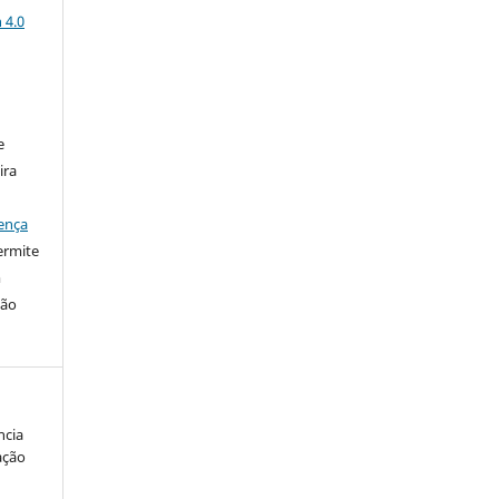
 4.0
:
e
ira
ença
ermite
m
ção
ncia
ação
.