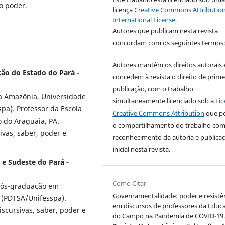
lo poder.
licença
Creative Commons Attribution
International License
.
Autores que publicam nesta revista
concordam com os seguintes termos
Autores mantêm os direitos autorais 
ção do Estado do Pará -
concedem à revista o direito de prime
publicação, com o trabalho
na Amazônia, Universidade
simultaneamente licenciado sob a
Lic
pa). Professor da Escola
Creative Commons Attribution
que p
o do Araguaia, PA.
o compartilhamento do trabalho co
vas, saber, poder e
reconhecimento da autoria e publica
inicial nesta revista.
l e Sudeste do Pará -
Como Citar
 Pós-graduação em
Governamentalidade: poder e resistê
 (PDTSA/Unifesspa).
em discursos de professores da Educ
scursivas, saber, poder e
do Campo na Pandemia de COVID-19