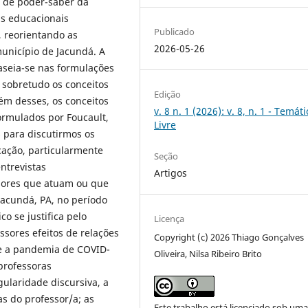
s de poder-saber da
s educacionais
Publicado
 reorientando as
2026-05-26
município de Jacundá. A
baseia-se nas formulações
 sobretudo os conceitos
Edição
ém desses, os conceitos
v. 8 n. 1 (2026): v. 8, n. 1 - Temáti
ormulados por Foucault,
Livre
 para discutirmos os
cação, particularmente
Seção
ntrevistas
Artigos
sores que atuam ou que
acundá, PA, no período
o se justifica pelo
Licença
sores efeitos de relações
Copyright (c) 2026 Thiago Gonçalves
te a pandemia de COVID-
Oliveira, Nilsa Ribeiro Brito
 professoras
gularidade discursiva, a
as do professor/a; as
Este trabalho está licenciado sob um