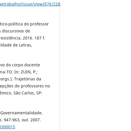
caetrabalho/issue/view/676/228
.
tico-política do professor
s discursivos de
esistência. 2016. 187 f.
ldade de Letras,
xivo do corpo docente
a-TO. In: ZUIN, P.;
orgs.). Trajetórias da
cepções de professores no
mico. São Carlos, SP:
e Governamentalidade.
. 947-963, out. 2007.
00300015