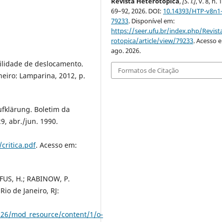
Revista Heterotópica
,
[S. l.]
, v. 8, n. 1
69–92, 2026. DOI:
10.14393/HTP-v8n1-
79233
. Disponível em:
https://seer.ufu.br/index.php/Revis
rotopica/article/view/79233
. Acesso 
ago. 2026.
ilidade de deslocamento.
Formatos de Citação
neiro: Lamparina, 2012, p.
ufklärung. Boletim da
29, abr./jun. 1990.
critica.pdf
. Acesso em:
YFUS, H.; RABINOW, P.
Rio de Janeiro, RJ:
1326/mod_resource/content/1/o-