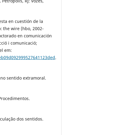
 Petrópolis, RJ: Vozes,
esta en cuestión de la
: the wire (hbo, 2002-
Doctorado en comunicación
ucció i comunicació;
el em:
/5eb09d092999527641123ded
.
 no sentido extramoral.
 Procedimentos.
rculação dos sentidos.