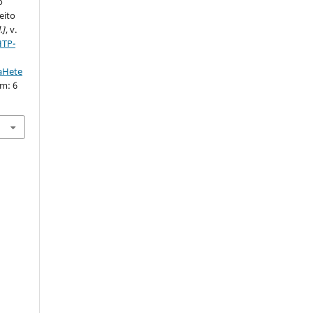
o
eito
l.]
, v.
HTP-
taHete
em: 6