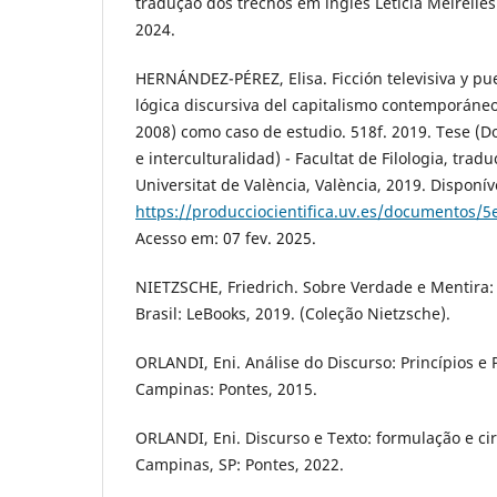
tradução dos trechos em inglês Letícia Meirelles.
2024.
HERNÁNDEZ-PÉREZ, Elisa. Ficción televisiva y pu
lógica discursiva del capitalismo contemporáneo
2008) como caso de estudio. 518f. 2019. Tese (
e interculturalidad) - Facultat de Filologia, trad
Universitat de València, València, 2019. Disponív
https://producciocientifica.uv.es/documentos
Acesso em: 07 fev. 2025.
NIETZSCHE, Friedrich. Sobre Verdade e Mentira:
Brasil: LeBooks, 2019. (Coleção Nietzsche).
ORLANDI, Eni. Análise do Discurso: Princípios e
Campinas: Pontes, 2015.
ORLANDI, Eni. Discurso e Texto: formulação e ci
Campinas, SP: Pontes, 2022.