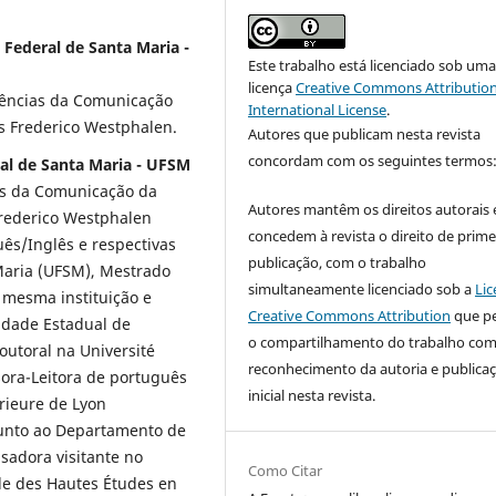
 Federal de Santa Maria -
Este trabalho está licenciado sob um
licença
Creative Commons Attribution
iências da Comunicação
International License
.
s Frederico Westphalen.
Autores que publicam nesta revista
concordam com os seguintes termos
al de Santa Maria - UFSM
as da Comunicação da
Autores mantêm os direitos autorais 
rederico Westphalen
concedem à revista o direito de prime
ês/Inglês e respectivas
publicação, com o trabalho
 Maria (UFSM), Mestrado
simultaneamente licenciado sob a
Lic
a mesma instituição e
Creative Commons Attribution
que p
idade Estadual de
o compartilhamento do trabalho co
utoral na Université
reconhecimento da autoria e publica
sora-Leitora de português
inicial nesta revista.
rieure de Lyon
unto ao Departamento de
sadora visitante no
Como Citar
le des Hautes Études en