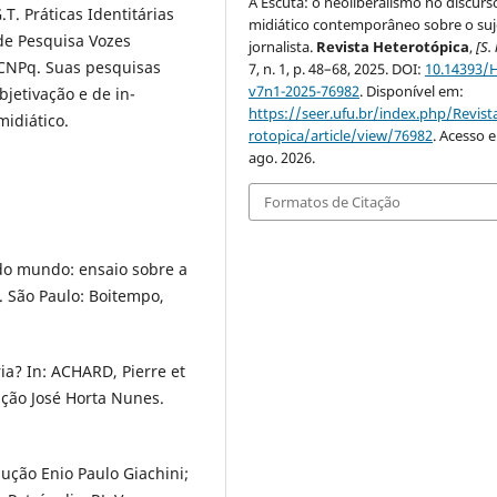
A Escuta: o neoliberalismo no discurs
. Práticas Identitárias
midiático contemporâneo sobre o suj
de Pesquisa Vozes
jornalista.
Revista Heterotópica
,
[S. 
o CNPq. Suas pesquisas
7, n. 1, p. 48–68, 2025. DOI:
10.14393/
v7n1-2025-76982
. Disponível em:
jetivação e de in-
https://seer.ufu.br/index.php/Revis
midiático.
rotopica/article/view/76982
. Acesso 
ago. 2026.
Formatos de Citação
 do mundo: ensaio sobre a
. São Paulo: Boitempo,
a? In: ACHARD, Pierre et
ução José Horta Nunes.
ção Enio Paulo Giachini;