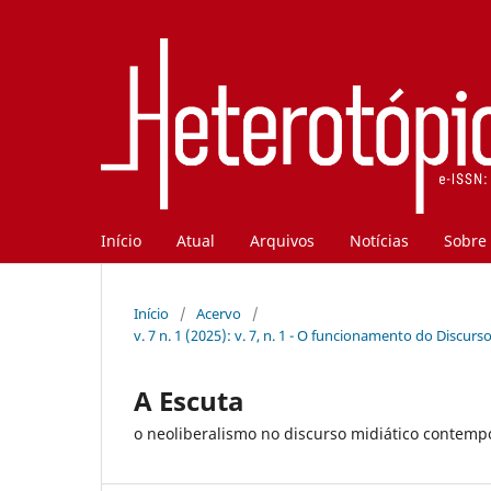
Início
Atual
Arquivos
Notícias
Sobre
Início
/
Acervo
/
v. 7 n. 1 (2025): v. 7, n. 1 - O funcionamento do Discu
A Escuta
o neoliberalismo no discurso midiático contempo