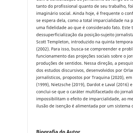
tanto do profissional quanto de seu trabalho, foi
imaginário social. Ainda hoje, é frequente o conf
se espera dela, como a total imparcialidade na 
uma fidelidade ao que é considerado fato. Este t
dessuperficialização da posição-sujeito jornalis
Scott Templeton, introduzido na quinta tempora
(2002). Para isso, busca-se compreender e prob
funcionamento das projeções sociais sobre o jor
produções de sentidos. Nessa direção, a pesquis
dos estudos discursivos, desenvolvidos por Orlan
jornalísticos, propostos por Traquina (2020), e
(1999), Nietzsche (2019), Dardot e Laval (2016) 
conclui-se que o caráter multifacetado do jornal
impossibilitam o efeito de imparcialidade, ao 
ilusão de isenção é alimentada por um sistema ca
Biografia do Autor