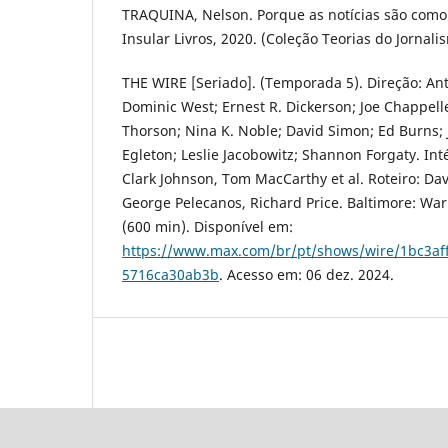
TRAQUINA, Nelson. Porque as notícias são como s
Insular Livros, 2020. (Coleção Teorias do Jornalis
THE WIRE [Seriado]. (Temporada 5). Direção: A
Dominic West; Ernest R. Dickerson; Joe Chappell
Thorson; Nina K. Noble; David Simon; Ed Burns;
Egleton; Leslie Jacobowitz; Shannon Forgaty. Int
Clark Johnson, Tom MacCarthy et al. Roteiro: Da
George Pelecanos, Richard Price. Baltimore: War
(600 min). Disponível em:
https://www.max.com/br/pt/shows/wire/1bc3af
5716ca30ab3b
. Acesso em: 06 dez. 2024.