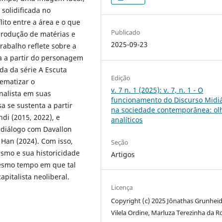
 solidificada no
lito entre a área e o que
Publicado
produção de matérias e
2025-09-23
rabalho reflete sobre a
ta a partir do personagem
da da série A Escuta
Edição
lematizar o
v. 7 n. 1 (2025): v. 7, n. 1 - O
nalista em suas
funcionamento do Discurso Midiá
a se sustenta a partir
na sociedade contemporânea: ol
di (2015, 2022), e
analíticos
m diálogo com Davallon
e Han (2024). Com isso,
Seção
ismo e sua historicidade
Artigos
mesmo tempo em que tal
pitalista neoliberal.
Licença
Copyright (c) 2025 Jônathas Grunheid
Vilela Ordine, Marluza Terezinha da R