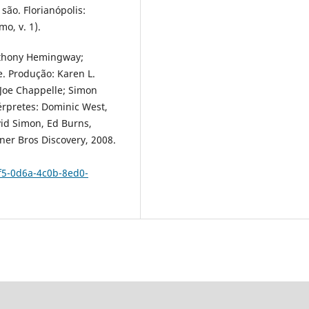
ão. Florianópolis:
mo, v. 1).
nthony Hemingway;
e. Produção: Karen L.
 Joe Chappelle; Simon
érpretes: Dominic West,
vid Simon, Ed Burns,
ner Bros Discovery, 2008.
f5-0d6a-4c0b-8ed0-