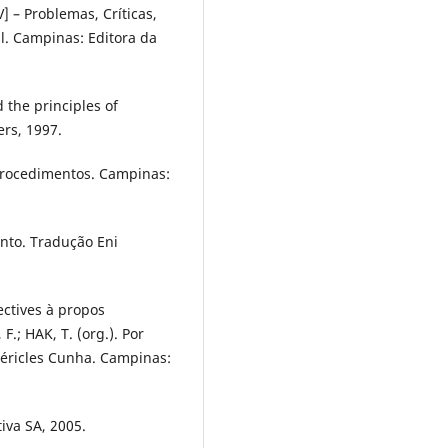
V] – Problemas, Críticas,
al. Campinas: Editora da
 the principles of
ers, 1997.
 procedimentos. Campinas:
nto. Tradução Eni
ectives à propos
.; HAK, T. (org.). Por
Péricles Cunha. Campinas:
iva SA, 2005.