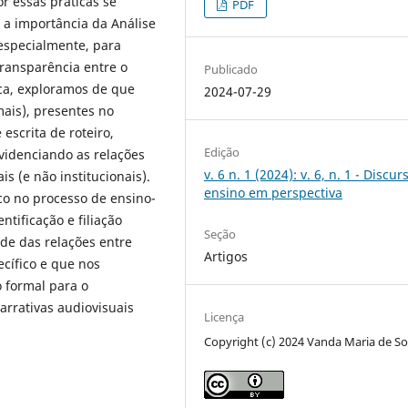
r essas práticas se
PDF
a importância da Análise
 especialmente, para
transparência entre o
Publicado
ica, exploramos de que
2024-07-29
mais), presentes no
escrita de roteiro,
Edição
videnciando as relações
v. 6 n. 1 (2024): v. 6, n. 1 - Discur
is (e não institucionais).
ensino em perspectiva
ico no processo de ensino-
tificação e filiação
Seção
de das relações entre
Artigos
ecífico e que nos
 formal para o
arrativas audiovisuais
Licença
Copyright (c) 2024 Vanda Maria de S