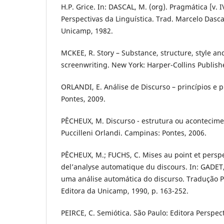
H.P. Grice. In: DASCAL, M. (org). Pragmática [v. I
Perspectivas da Linguística. Trad. Marcelo Dasc
Unicamp, 1982.
MCKEE, R. Story – Substance, structure, style and
screenwriting. New York: Harper-Collins Publish
ORLANDI, E. Análise de Discurso – princípios e
Pontes, 2009.
PÊCHEUX, M. Discurso - estrutura ou acontecime
Puccilleni Orlandi. Campinas: Pontes, 2006.
PÊCHEUX, M.; FUCHS, C. Mises au point et persp
del’analyse automatique du discours. In: GADET, F
uma análise automática do discurso. Tradução 
Editora da Unicamp, 1990, p. 163-252.
PEIRCE, C. Semiótica. São Paulo: Editora Perspect