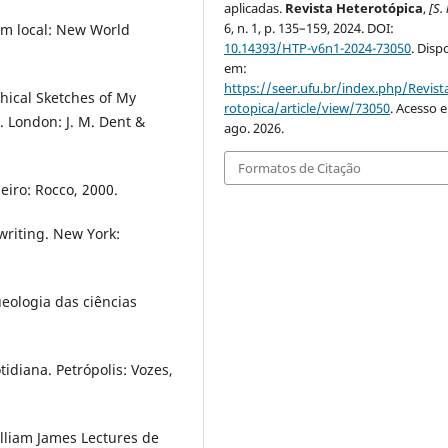
aplicadas.
Revista Heterotópica
,
[S. 
6, n. 1, p. 135–159, 2024. DOI:
em local: New World
10.14393/HTP-v6n1-2024-73050
. Disp
em:
https://seer.ufu.br/index.php/Revis
phical Sketches of My
rotopica/article/view/73050
. Acesso 
. London: J. M. Dent &
ago. 2026.
Formatos de Citação
eiro: Rocco, 2000.
writing. New York:
eologia das ciências
diana. Petrópolis: Vozes,
illiam James Lectures de