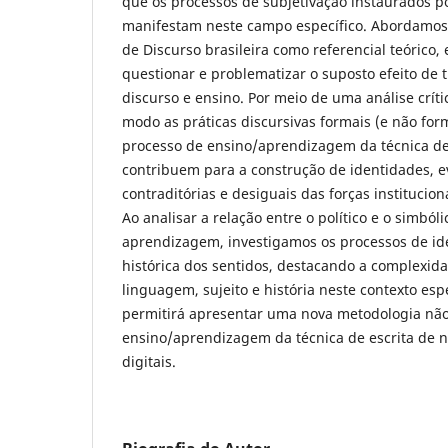
que os processos de subjetivação instaurados po
manifestam neste campo específico. Abordamos 
de Discurso brasileira como referencial teórico,
questionar e problematizar o suposto efeito de 
discurso e ensino. Por meio de uma análise crít
modo as práticas discursivas formais (e não for
processo de ensino/aprendizagem da técnica de 
contribuem para a construção de identidades, e
contraditórias e desiguais das forças instituciona
Ao analisar a relação entre o político e o simból
aprendizagem, investigamos os processos de iden
histórica dos sentidos, destacando a complexida
linguagem, sujeito e história neste contexto esp
permitirá apresentar uma nova metodologia não
ensino/aprendizagem da técnica de escrita de n
digitais.