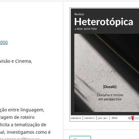
3050
evisão e Cinema,
ação entre linguagem,
izagem de roteiro
icita a tematização de
mal, investigamos como é