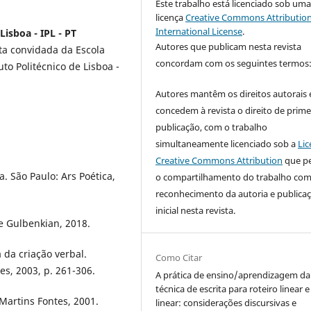
Este trabalho está licenciado sob um
licença
Creative Commons Attribution
International License
.
Lisboa - IPL - PT
Autores que publicam nesta revista
ta convidada da Escola
concordam com os seguintes termos
to Politécnico de Lisboa -
Autores mantêm os direitos autorais 
concedem à revista o direito de prime
publicação, com o trabalho
simultaneamente licenciado sob a
Lic
Creative Commons Attribution
que p
 São Paulo: Ars Poética,
o compartilhamento do trabalho co
reconhecimento da autoria e publica
inicial nesta revista.
e Gulbenkian, 2018.
 da criação verbal.
Como Citar
es, 2003, p. 261-306.
A prática de ensino/aprendizagem da
técnica de escrita para roteiro linear 
Martins Fontes, 2001.
linear: considerações discursivas e