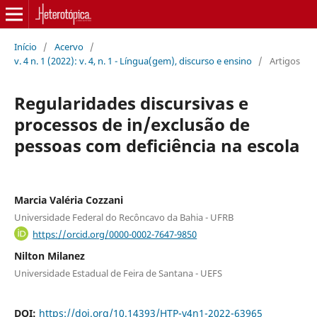
Início
/
Acervo
/
v. 4 n. 1 (2022): v. 4, n. 1 - Língua(gem), discurso e ensino
/
Artigos
Regularidades discursivas e
processos de in/exclusão de
pessoas com deficiência na escola
Marcia Valéria Cozzani
Universidade Federal do Recôncavo da Bahia - UFRB
https://orcid.org/0000-0002-7647-9850
Nilton Milanez
Universidade Estadual de Feira de Santana - UEFS
DOI:
https://doi.org/10.14393/HTP-v4n1-2022-63965