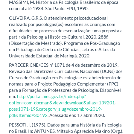
MASSIMI, M. História da Psicologia Brasileira: da época
colonial até 1934. São Paulo: EPU, 1990.
OLIVEIRA, G.R.S. O atendimento psicoeducacional
realizado por psicólogas(os) escolares às crianças com
dificuldades no processo de escolarização: uma proposta a
partir da Psicologia Histórico-Cultural. 2020, 288f.
(Dissertação de Mestrado). Programa de Pós-Graduação
em Psicologia do Centro de Ciências, Letras e Artes da
Universidade Estadual de Maringá. 2020.
PARECER CNE/CES nº 1071 de 4 de dezembro de 2019.
Revisão das Diretrizes Curriculares Nacionais (DCNs) dos
Cursos de Graduação em Psicologia e estabelecimento de
normas para o Projeto Pedagógico Complementar (PPC)
para a Formação de Professores de Psicologia. Disponível
em:
http://portal.mec.gov.br/index.php?
option=com_docman&view=download&alias=139201-
pces1071-19&category_slug=dezembro-2019-
pdf&Itemid=30192
. Acessado em: 17 abril 2020.
PESSOTI, I. (1975). Dados para uma história da Psicologia
no Brasil. In: ANTUNES, Mitsuko Aparecida Makino (Org.).