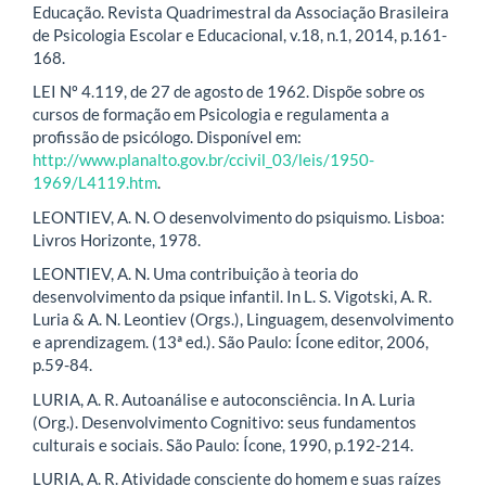
Educação. Revista Quadrimestral da Associação Brasileira
de Psicologia Escolar e Educacional, v.18, n.1, 2014, p.161-
168.
LEI Nº 4.119, de 27 de agosto de 1962. Dispõe sobre os
cursos de formação em Psicologia e regulamenta a
profissão de psicólogo. Disponível em:
http://www.planalto.gov.br/ccivil_03/leis/1950-
1969/L4119.htm
.
LEONTIEV, A. N. O desenvolvimento do psiquismo. Lisboa:
Livros Horizonte, 1978.
LEONTIEV, A. N. Uma contribuição à teoria do
desenvolvimento da psique infantil. In L. S. Vigotski, A. R.
Luria & A. N. Leontiev (Orgs.), Linguagem, desenvolvimento
e aprendizagem. (13ª ed.). São Paulo: Ícone editor, 2006,
p.59-84.
LURIA, A. R. Autoanálise e autoconsciência. In A. Luria
(Org.). Desenvolvimento Cognitivo: seus fundamentos
culturais e sociais. São Paulo: Ícone, 1990, p.192-214.
LURIA, A. R. Atividade consciente do homem e suas raízes