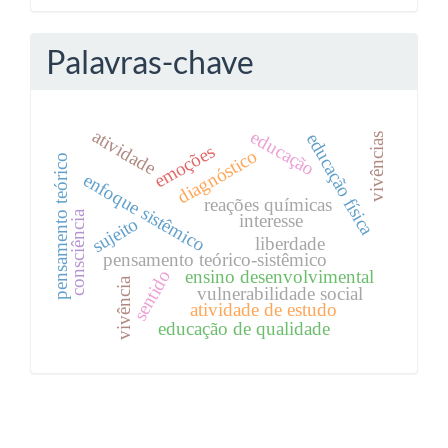
Palavras-chave
atividade
educação
educação física
vivências
emoções
diagnóstico
pensamento teórico
enfoque sistêmico
reações químicas
consciência
interesse
sujeito
liberdade
pensamento teórico-sistêmico
ensino desenvolvimental
sentido
vivência
vulnerabilidade social
atividade de estudo
educação de qualidade