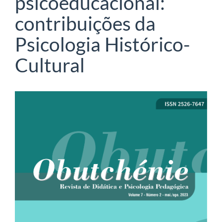
psicoeducacional:
contribuições da
Psicologia Histórico-
Cultural
Barra
lateral
de
artigos