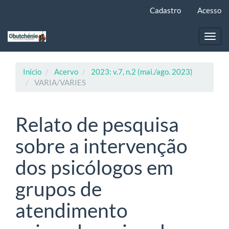
Navegação
Cadastro
Acesso
Principal
Conteúdo
principal
Toggl
Barra
navig
Lateral
Início
Acervo
2023: v.7, n.2 (mai./ago. 2023)
VARIA/VARIES
Relato de pesquisa
sobre a intervenção
dos psicólogos em
grupos de
atendimento