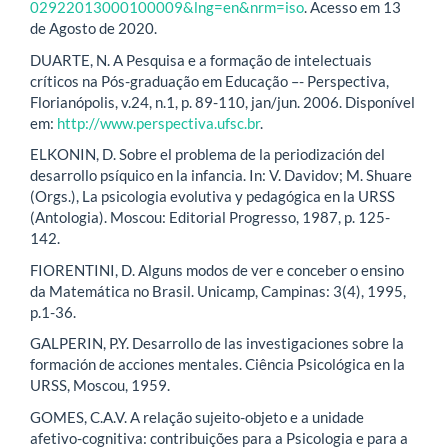
02922013000100009&lng=en&nrm=iso
. Acesso em 13
de Agosto de 2020.
DUARTE, N. A Pesquisa e a formação de intelectuais
críticos na Pós-graduação em Educação –- Perspectiva,
Florianópolis, v.24, n.1, p. 89-110, jan/jun. 2006. Disponível
em:
http://www.perspectiva.ufsc.br
.
ELKONIN, D. Sobre el problema de la periodización del
desarrollo psíquico en la infancia. In: V. Davidov; M. Shuare
(Orgs.), La psicologia evolutiva y pedagógica en la URSS
(Antologia). Moscou: Editorial Progresso, 1987, p. 125-
142.
FIORENTINI, D. Alguns modos de ver e conceber o ensino
da Matemática no Brasil. Unicamp, Campinas: 3(4), 1995,
p.1-36.
GALPERIN, P.Y. Desarrollo de las investigaciones sobre la
formación de acciones mentales. Ciência Psicológica en la
URSS, Moscou, 1959.
GOMES, C.A.V. A relação sujeito-objeto e a unidade
afetivo-cognitiva: contribuições para a Psicologia e para a