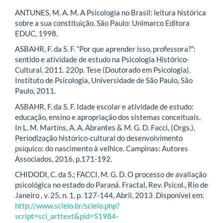
ANTUNES, M. A. M. A Psicologia no Brasil: leitura histórica
sobre a sua constituição. São Paulo: Unimarco Editora
EDUC, 1998.
ASBAHR, F. da S. F. “Por que aprender isso, professora?”:
sentido e atividade de estudo na Psicologia Histórico-
Cultural. 2011. 220p. Tese (Doutorado em Psicologia).
Instituto de Psicologia, Universidade de São Paulo, São
Paulo, 2011.
ASBAHR, F. da S. F. Idade escolar e atividade de estudo:
educação, ensino e apropriação dos sistemas conceituais.
In L. M. Martins, A. A. Abrantes & M. G. D. Facci, (Orgs.),
Periodização histórico-cultural do desenvolvimento
psíquico: do nascimento à velhice. Campinas: Autores
Associados, 2016, p.171-192.
CHIDODI, C. da S.; FACCI, M. G. D. O processo de avaliação
psicológica no estado do Paraná. Fractal, Rev. Psicol., Rio de
Janeiro , v. 25, n. 1, p. 127-144, Abril, 2013 .Disponível em:
http://www.scielo.br/scielo.php?
script=sci_arttext&pid=S1984-