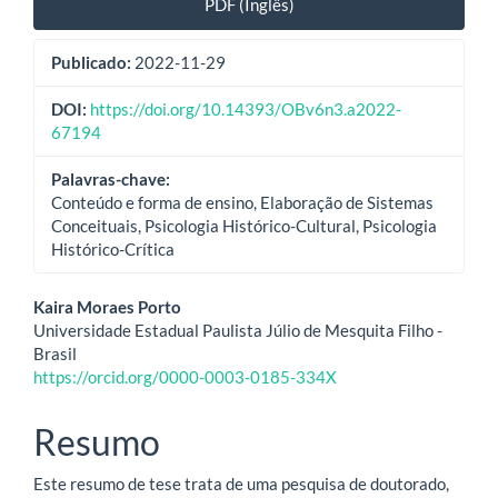
PDF (Inglês)
Publicado:
2022-11-29
DOI:
https://doi.org/10.14393/OBv6n3.a2022-
67194
Palavras-chave:
Conteúdo e forma de ensino, Elaboração de Sistemas
Conceituais, Psicologia Histórico-Cultural, Psicologia
Histórico-Crítica
Conteúdo
Kaira Moraes Porto
Universidade Estadual Paulista Júlio de Mesquita Filho -
do
Brasil
https://orcid.org/0000-0003-0185-334X
artigo
principal
Resumo
Este resumo de tese trata de uma pesquisa de doutorado,