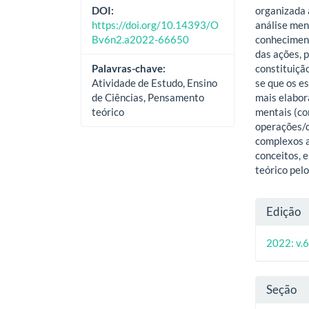
organizada 
DOI:
análise men
https://doi.org/10.14393/O
conheciment
Bv6n2.a2022-66650
das ações, 
constituiçã
Palavras-chave:
se que os e
Atividade de Estudo, Ensino
mais elabor
de Ciências, Pensamento
mentais (co
teórico
operações/d
complexos a
conceitos, 
teórico pel
Deta
Edição
do
2022: v.6
artig
Seção