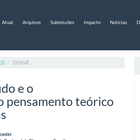
Atual
Arquivos
Submissões
Impacto
Notícias
D
22)
DOSSIÊ
udo e o
o pensamento teórico
as
eúdo
oeder