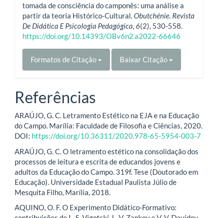
tomada de consciência do camponês: uma análise a
partir da teoria Histórico-Cultural.
Obutchénie. Revista
De Didática E Psicologia Pedagógica
,
6
(2), 530-558.
https://doi.org/10.14393/OBv6n2.a2022-66646
Formatos de Citação
Baixar Citação
Referências
ARAÚJO, G. C. Letramento Estético na EJA e na Educação
do Campo. Marília: Faculdade de Filosofia e Ciências, 2020.
DOI:
https://doi.org/10.36311/2020.978-65-5954-003-7
ARAÚJO, G. C. O letramento estético na consolidação dos
processos de leitura e escrita de educandos jovens e
adultos da Educação do Campo. 319f. Tese (Doutorado em
Educação). Universidade Estadual Paulista Júlio de
Mesquita Filho, Marília, 2018.
AQUINO, O. F. O Experimento Didático-Formativo:
contribuições de L. S. Vigotski, L. V. Zankov e V. V. Davídov.