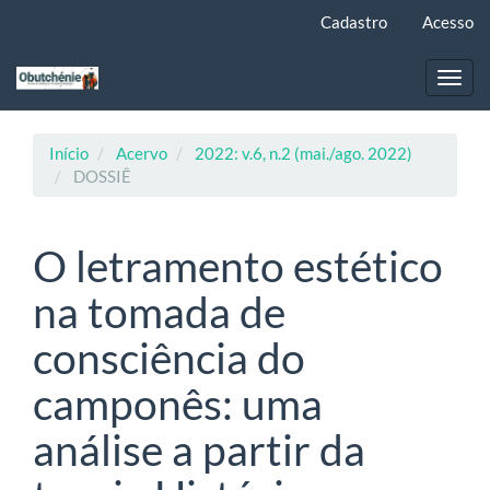
Navegação
Cadastro
Acesso
Principal
Conteúdo
principal
Toggl
Barra
navig
Lateral
Início
Acervo
2022: v.6, n.2 (mai./ago. 2022)
DOSSIÊ
O letramento estético
na tomada de
consciência do
camponês: uma
análise a partir da