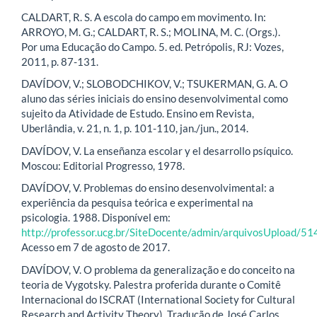
CALDART, R. S. A escola do campo em movimento. In:
ARROYO, M. G.; CALDART, R. S.; MOLINA, M. C. (Orgs.).
Por uma Educação do Campo. 5. ed. Petrópolis, RJ: Vozes,
2011, p. 87-131.
DAVÍDOV, V.; SLOBODCHIKOV, V.; TSUKERMAN, G. A. O
aluno das séries iniciais do ensino desenvolvimental como
sujeito da Atividade de Estudo. Ensino em Revista,
Uberlândia, v. 21, n. 1, p. 101-110, jan./jun., 2014.
DAVÍDOV, V. La enseñanza escolar y el desarrollo psíquico.
Moscou: Editorial Progresso, 1978.
DAVÍDOV, V. Problemas do ensino desenvolvimental: a
experiência da pesquisa teórica e experimental na
psicologia. 1988. Disponível em:
http://professor.ucg.br/SiteDocente/admin/arquivosUpload/5
Acesso em 7 de agosto de 2017.
DAVÍDOV, V. O problema da generalização e do conceito na
teoria de Vygotsky. Palestra proferida durante o Comitê
Internacional do ISCRAT (International Society for Cultural
Research and Activity Theory). Tradução de José Carlos