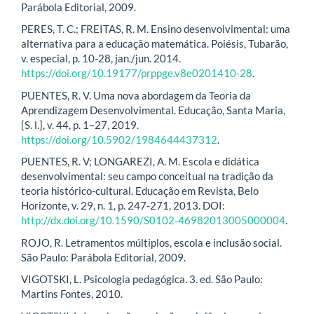
Parábola Editorial, 2009.
PERES, T. C.; FREITAS, R. M. Ensino desenvolvimental: uma
alternativa para a educação matemática. Poiésis, Tubarão,
v. especial, p. 10-28, jan./jun. 2014.
https://doi.org/10.19177/prppge.v8e0201410-28
.
PUENTES, R. V. Uma nova abordagem da Teoria da
Aprendizagem Desenvolvimental. Educação, Santa Maria,
[S. l.], v. 44, p. 1–27, 2019.
https://doi.org/10.5902/1984644437312
.
PUENTES, R. V; LONGAREZI, A. M. Escola e didática
desenvolvimental: seu campo conceitual na tradição da
teoria histórico-cultural. Educação em Revista, Belo
Horizonte, v. 29, n. 1, p. 247-271, 2013. DOI:
http://dx.doi.org/10.1590/S0102-46982013005000004
.
ROJO, R. Letramentos múltiplos, escola e inclusão social.
São Paulo: Parábola Editorial, 2009.
VIGOTSKI, L. Psicologia pedagógica. 3. ed. São Paulo:
Martins Fontes, 2010.