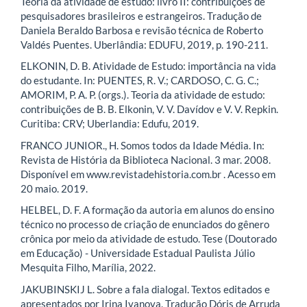
Teoria da atividade de estudo: livro II: contribuições de
pesquisadores brasileiros e estrangeiros. Tradução de
Daniela Beraldo Barbosa e revisão técnica de Roberto
Valdés Puentes. Uberlândia: EDUFU, 2019, p. 190-211.
ELKONIN, D. B. Atividade de Estudo: importância na vida
do estudante. In: PUENTES, R. V.; CARDOSO, C. G. C.;
AMORIM, P. A. P. (orgs.). Teoria da atividade de estudo:
contribuições de B. B. Elkonin, V. V. Davídov e V. V. Repkin.
Curitiba: CRV; Uberlandia: Edufu, 2019.
FRANCO JUNIOR., H. Somos todos da Idade Média. In:
Revista de História da Biblioteca Nacional. 3 mar. 2008.
Disponível em www.revistadehistoria.com.br . Acesso em
20 maio. 2019.
HELBEL, D. F. A formação da autoria em alunos do ensino
técnico no processo de criação de enunciados do gênero
crônica por meio da atividade de estudo. Tese (Doutorado
em Educação) - Universidade Estadual Paulista Júlio
Mesquita Filho, Marília, 2022.
JAKUBINSKIJ L. Sobre a fala dialogal. Textos editados e
apresentados por Irina Ivanova. Tradução Dóris de Arruda