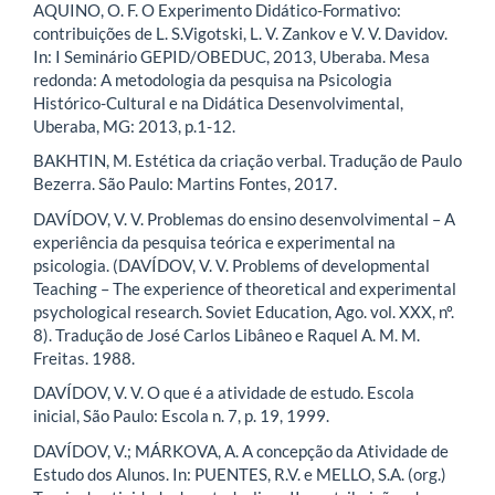
AQUINO, O. F. O Experimento Didático-Formativo:
contribuições de L. S.Vigotski, L. V. Zankov e V. V. Davidov.
In: I Seminário GEPID/OBEDUC, 2013, Uberaba. Mesa
redonda: A metodologia da pesquisa na Psicologia
Histórico-Cultural e na Didática Desenvolvimental,
Uberaba, MG: 2013, p.1-12.
BAKHTIN, M. Estética da criação verbal. Tradução de Paulo
Bezerra. São Paulo: Martins Fontes, 2017.
DAVÍDOV, V. V. Problemas do ensino desenvolvimental – A
experiência da pesquisa teórica e experimental na
psicologia. (DAVÍDOV, V. V. Problems of developmental
Teaching – The experience of theoretical and experimental
psychological research. Soviet Education, Ago. vol. XXX, nº.
8). Tradução de José Carlos Libâneo e Raquel A. M. M.
Freitas. 1988.
DAVÍDOV, V. V. O que é a atividade de estudo. Escola
inicial, São Paulo: Escola n. 7, p. 19, 1999.
DAVÍDOV, V.; MÁRKOVA, A. A concepção da Atividade de
Estudo dos Alunos. In: PUENTES, R.V. e MELLO, S.A. (org.)