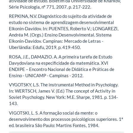
atividade de estudo. Boletim da Universidade de Kharkov,
Série Psicologia, nº 771, 2007, p. 217-222.
REPKINA, N.V. Diagnóstico do sujeito da atividade de
estudo no sistema de aprendizagem desenvolvimental
Elkonin-Davídov. In: PUENTES, Roberto V.; LONGAREZI,
Andréa M. (Orgs.) Ensino Desenvolvimental. Sistema
Elkonin-Davidov. Campinas: Mercado de Letras -
Uberlândia: Edufu, 2019, p. 419-450.
ROSA, J.E., DAMAZIO. A. A primeira tarefa de Estudo
Davydoviana na especificidade da matemática. XVI
ENDIPE – Encontro Nacional de Didática e Práticas de
Ensino - UNICAMP - Campinas - 2012.
VYGOTSKY, L.S. The instrumental Method in Psychology.
In: WERTSCH, James V. (Ed.) The concept of Activity in
Soviet Psychology. New York: M.E. Sharpe, 1981. p. 134-
143.
VIGOTSKI, L. S. A formação social da mente: o
desenvolvimento dos processos psicológicos superiores. 1ª
ed. brasileira São Paulo: Martins Fontes, 1984.