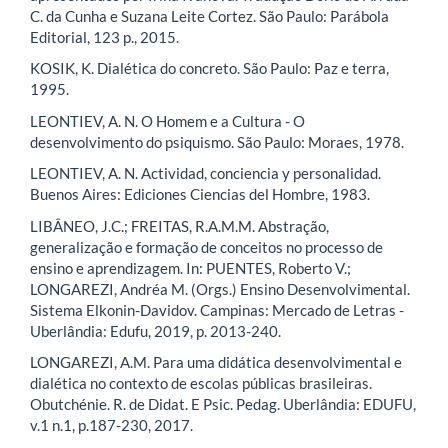
C. da Cunha e Suzana Leite Cortez. São Paulo: Parábola
Editorial, 123 p., 2015.
KOSIK, K. Dialética do concreto. São Paulo: Paz e terra,
1995.
LEONTIEV, A. N. O Homem e a Cultura - O
desenvolvimento do psiquismo. São Paulo: Moraes, 1978.
LEONTIEV, A. N. Actividad, conciencia y personalidad.
Buenos Aires: Ediciones Ciencias del Hombre, 1983.
LIBÂNEO, J.C.; FREITAS, R.A.M.M. Abstração,
generalização e formação de conceitos no processo de
ensino e aprendizagem. In: PUENTES, Roberto V.;
LONGAREZI, Andréa M. (Orgs.) Ensino Desenvolvimental.
Sistema Elkonin-Davidov. Campinas: Mercado de Letras -
Uberlândia: Edufu, 2019, p. 2013-240.
LONGAREZI, A.M. Para uma didática desenvolvimental e
dialética no contexto de escolas públicas brasileiras.
Obutchénie. R. de Didat. E Psic. Pedag. Uberlândia: EDUFU,
v.1 n.1, p.187-230, 2017.