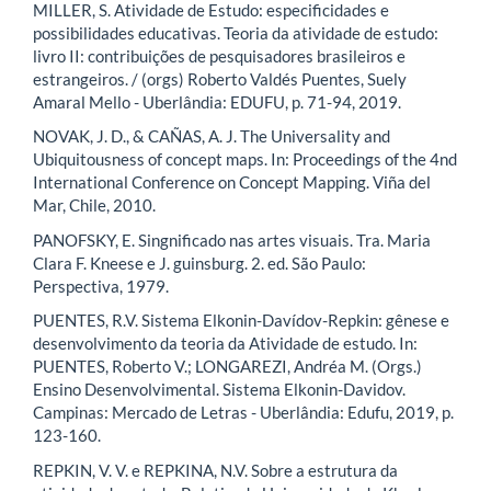
MILLER, S. Atividade de Estudo: especificidades e
possibilidades educativas. Teoria da atividade de estudo:
livro II: contribuições de pesquisadores brasileiros e
estrangeiros. / (orgs) Roberto Valdés Puentes, Suely
Amaral Mello - Uberlândia: EDUFU, p. 71-94, 2019.
NOVAK, J. D., & CAÑAS, A. J. The Universality and
Ubiquitousness of concept maps. In: Proceedings of the 4nd
International Conference on Concept Mapping. Viña del
Mar, Chile, 2010.
PANOFSKY, E. Singnificado nas artes visuais. Tra. Maria
Clara F. Kneese e J. guinsburg. 2. ed. São Paulo:
Perspectiva, 1979.
PUENTES, R.V. Sistema Elkonin-Davídov-Repkin: gênese e
desenvolvimento da teoria da Atividade de estudo. In:
PUENTES, Roberto V.; LONGAREZI, Andréa M. (Orgs.)
Ensino Desenvolvimental. Sistema Elkonin-Davidov.
Campinas: Mercado de Letras - Uberlândia: Edufu, 2019, p.
123-160.
REPKIN, V. V. e REPKINA, N.V. Sobre a estrutura da