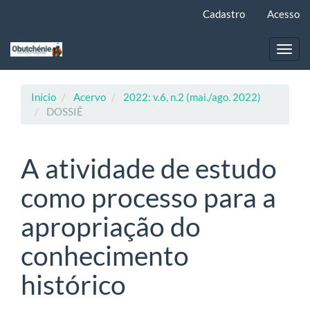
Navegação
Cadastro
Acesso
Principal
Conteúdo
principal
Toggl
Barra
navig
Lateral
Início
Acervo
2022: v.6, n.2 (mai./ago. 2022)
DOSSIÊ
A atividade de estudo
como processo para a
apropriação do
conhecimento
histórico