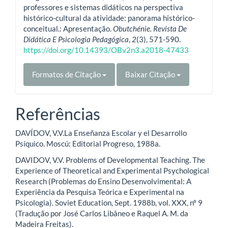
professores e sistemas didáticos na perspectiva
histórico-cultural da atividade: panorama histórico-
conceitual.: Apresentação.
Obutchénie. Revista De
Didática E Psicologia Pedagógica
,
2
(3), 571-590.
https://doi.org/10.14393/OBv2n3.a2018-47433
Formatos de Citação
Baixar Citação
Referências
DAVÍDOV, V.V.La Enseñanza Escolar y el Desarrollo
Psíquico. Moscú: Editorial Progreso, 1988a.
DAVIDOV, V.V. Problems of Developmental Teaching. The
Experience of Theoretical and Experimental Psychological
Research (Problemas do Ensino Desenvolvimental: A
Experiência da Pesquisa Teórica e Experimental na
Psicologia). Soviet Education, Sept. 1988b, vol. XXX, nº 9
(Tradução por José Carlos Libâneo e Raquel A. M. da
Madeira Freitas).