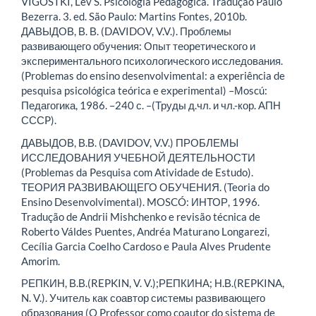
VIGOSTKI, Lev S. Psicologia Pedagógica. Tradução Paulo
Bezerra. 3. ed. São Paulo: Martins Fontes, 2010b.
ДАВЫДОВ, В. В. (DAVIDOV, V.V.). Проблемы
развивающего обучения: Опыт теоретического и
экспериментального психологического исследования.
(Problemas do ensino desenvolvimental: a experiência de
pesquisa psicológica teórica e experimental) –Мoscú:
Педагогика, 1986. –240 с. –(Труды д.чл. и чл.-кор. АПН
СССP).
ДАВЫДОВ, В.В. (DAVIDOV, V.V.) ПРОБЛЕМЫ
ИССЛЕДОВАНИЯ УЧЕБНОЙ ДЕЯТЕЛЬНОСТИ
(Problemas da Pesquisa com Atividade de Estudo).
ТЕОРИЯ РАЗВИВАЮЩЕГО ОБУЧЕНИЯ. (Teoria do
Ensino Desenvolvimental). MOSCÓ: ИНТОР, 1996.
Tradução de Andrii Mishchenko e revisão técnica de
Roberto Váldes Puentes, Andréa Maturano Longarezi,
Cecília Garcia Coelho Cardoso e Paula Alves Prudente
Amorim.
РЕПКИН, В.В.(REPKIN, V. V.);РЕПКИНА; Н.В.(REPKINA,
N. V.). Учитель как соавтор системы развивающего
образования (O Professor como coautor do sistema de