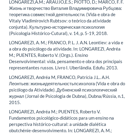
LONGAREZI,A.M.; ARAUJO,E.S.; PIOTTO, D.; MARCO, F. F.
Жизнь и творчество Виталия Владимировича Рубцова:
теоретика совместной деятельности. (Vida e obra de
Vitaly Vladimirovich Rubtsov: o teórico da atividade
conjunta). Культурно-историческая психология
(Psicologia Histórico-Cutural), v. 14, p. 5-19, 2018.
LONGAREZI, A. M.; FRANCO, P. L. J. A.N. Leontiev: a vida e
a obra do psicólogo da atividade. In: LONGAREZI, Andréa
M.; PUENTES, Roberto V. (Orgs.). Ensino
Desenvolvimental: vida, pensamento e obra dos principais
representantes russos. Livro I. Uberlândia. Edufu. 2013.
LONGAREZI, Andréa M, FRANCO, Patrícia J.L.. А.Н.
Леонтьев: жизньидеятельностьпсихолога (Vida e obra do
psicólogo da Atividade). Дубненский психологический
журнал (Jornal de Psicologia de Dubna), Dubna/Rússia, n.1,
2015.
LONGAREZI, Andréa M.; PUENTES, Roberto V.
Fundamentos psicológico-didáticos para um ensino na
perspectiva histórico-cultural: a unidade dialética
obutchénie-desenvolvimento. In: LONGAREZI, A. M.;