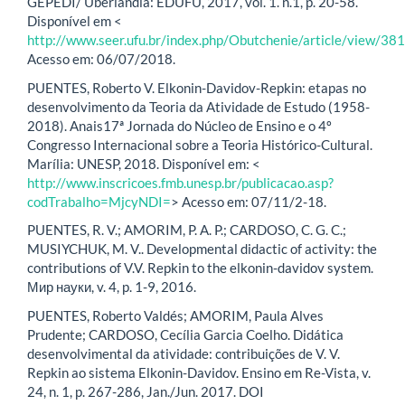
GEPEDI/ Uberlândia: EDUFU, 2017, vol. 1. n.1, p. 20-58.
Disponível em <
http://www.seer.ufu.br/index.php/Obutchenie/article/view/3
Acesso em: 06/07/2018.
PUENTES, Roberto V. Elkonin-Davidov-Repkin: etapas no
desenvolvimento da Teoria da Atividade de Estudo (1958-
2018). Anais17ª Jornada do Núcleo de Ensino e o 4º
Congresso Internacional sobre a Teoria Histórico-Cultural.
Marília: UNESP, 2018. Disponível em: <
http://www.inscricoes.fmb.unesp.br/publicacao.asp?
codTrabalho=MjcyNDI=
> Acesso em: 07/11/2-18.
PUENTES, R. V.; AMORIM, P. A. P.; CARDOSO, C. G. C.;
MUSIYCHUK, M. V.. Developmental didactic of activity: the
contributions of V.V. Repkin to the elkonin-davidov system.
Мир науки, v. 4, p. 1-9, 2016.
PUENTES, Roberto Valdés; AMORIM, Paula Alves
Prudente; CARDOSO, Cecília Garcia Coelho. Didática
desenvolvimental da atividade: contribuições de V. V.
Repkin ao sistema Elkonin-Davidov. Ensino em Re-Vista, v.
24, n. 1, p. 267-286, Jan./Jun. 2017. DOI