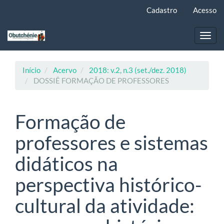
Navegação
Cadastro
Acesso
Principal
Conteúdo
principal
Toggl
Barra
navig
Lateral
Início
Acervo
2018: v.2, n.3 (set./dez. 2018)
DOSSIÊ FORMAÇÃO DE PROFESSORES
Formação de
professores e sistemas
didáticos na
perspectiva histórico-
cultural da atividade: