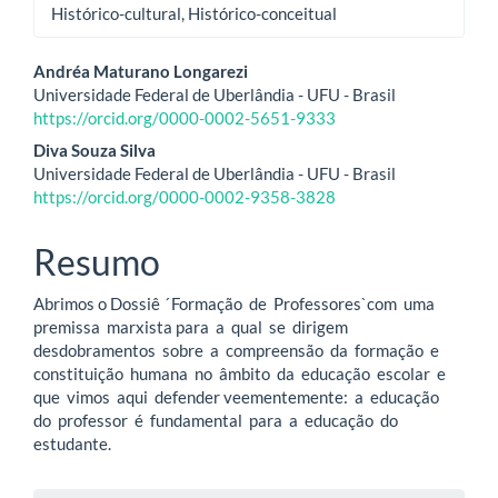
Histórico-cultural, Histórico-conceitual
Conteúdo
Andréa Maturano Longarezi
Universidade Federal de Uberlândia - UFU - Brasil
do
https://orcid.org/0000-0002-5651-9333
artigo
Diva Souza Silva
Universidade Federal de Uberlândia - UFU - Brasil
principal
https://orcid.org/0000-0002-9358-3828
Resumo
Abrimos o Dossiê ́Formação de Professores`com uma
premissa marxista para a qual se dirigem
desdobramentos sobre a compreensão da formação e
constituição humana no âmbito da educação escolar e
que vimos aqui defender veementemente: a educação
do professor é fundamental para a educação do
estudante.