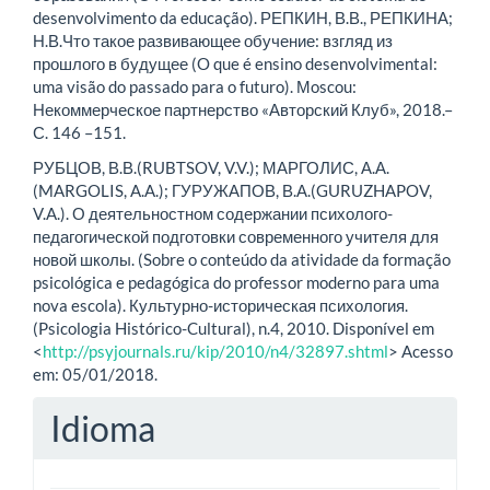
desenvolvimento da educação). РЕПКИН, В.В., РЕПКИНА;
Н.В.Что такое развивающее обучение: взгляд из
прошлого в будущее (O que é ensino desenvolvimental:
uma visão do passado para o futuro). Мoscou:
Некоммерческое партнерство «Авторский Клуб», 2018.–
С. 146 –151.
РУБЦОВ, В.В.(RUBTSOV, V.V.); МАРГОЛИС, А.А.
(MARGOLIS, A.A.); ГУРУЖАПОВ, В.А.(GURUZHAPOV,
V.A.). О деятельностном содержании психолого-
педагогической подготовки современного учителя для
новой школы. (Sobre o conteúdo da atividade da formação
psicológica e pedagógica do professor moderno para uma
nova escola). Культурно-историческая психология.
(Psicologia Histórico-Cultural), n.4, 2010. Disponível em
<
http://psyjournals.ru/kip/2010/n4/32897.shtml
> Acesso
em: 05/01/2018.
Idioma