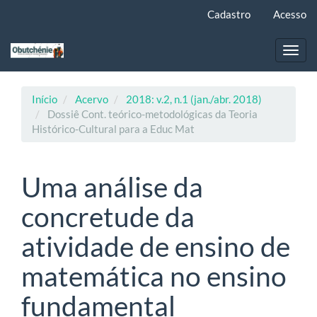
Navegação
Cadastro
Acesso
Principal
Conteúdo
principal
Toggl
Barra
navig
Lateral
Início
Acervo
2018: v.2, n.1 (jan./abr. 2018)
Dossiê Cont. teórico-metodológicas da Teoria
Histórico-Cultural para a Educ Mat
Uma análise da
concretude da
atividade de ensino de
matemática no ensino
fundamental