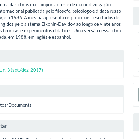
ipal
 uma das obras mais importantes e de maior divulgação
nternacional publicada pelo filósofo, psicólogo e didata russo
ov, em 1986. A mesma apresenta os principais resultados de
ingidos pelo sistema Elkonin-Davidov ao longo de vinte anos
s teóricas e experimentos didáticos. Uma versão dessa obra
cada, em 1988, em inglês e espanhol.
lhes
, n. 3 (set./dez. 2017)
o
E
S
tos/Documents
tar