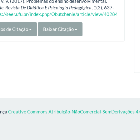
V. V. (2017). Problemas do ensino desenvolvimental.
e. Revista De Didática E Psicologia Pedagógica
,
1
(3), 637-
s://seer.ufu.br/index.php/Obutchenie/article/view/40284
os de Citação
Baixar Citação
ença
Creative Commons Atribuição-NãoComercial-SemDerivações 4.0