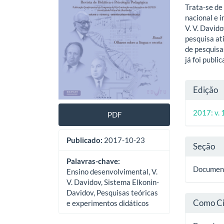
artigos
princ
Trata-se de
nacional e i
V. V. David
pesquisa at
de pesquisa
já foi publi
Deta
Edição
do
2017: v. 1
PDF
artig
Publicado:
2017-10-23
Seção
Palavras-chave:
Documen
Ensino desenvolvimental, V.
V. Davidov, Sistema Elkonin-
Davidov, Pesquisas teóricas
Como Ci
e experimentos didáticos