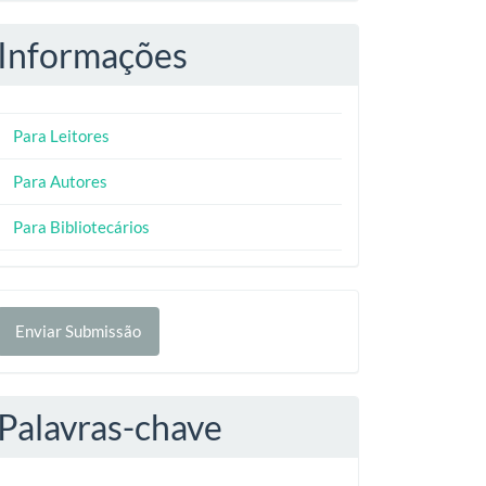
Informações
Para Leitores
Para Autores
Para Bibliotecários
nviar
Enviar Submissão
ubmissão
Palavras-chave