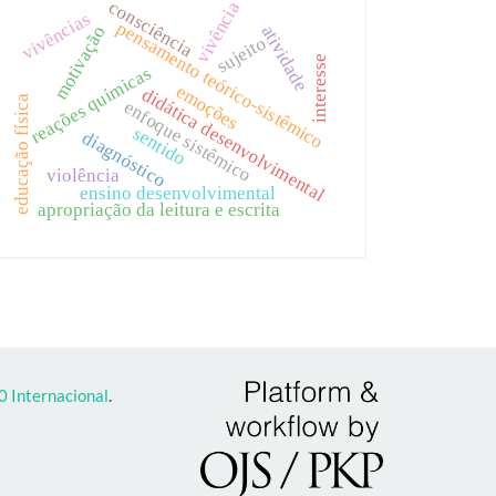
consciência
vivência
vivências
pensamento teórico-sistêmico
atividade
motivação
sujeito
interesse
reações químicas
emoções
didática desenvolvimental
educação física
enfoque sistêmico
sentido
diagnóstico
violência
ensino desenvolvimental
apropriação da leitura e escrita
 Internacional
.