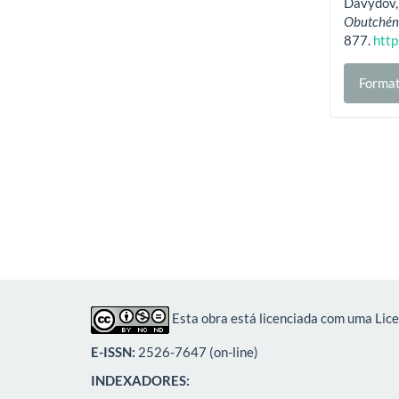
Davydov, 
Obutchéni
877.
http
Format
Esta obra está licenciada com uma Lic
E-ISSN:
2526-7647 (on-line)
INDEXADORES: