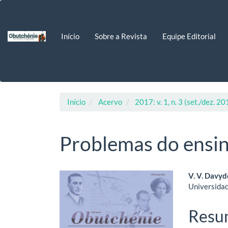
Navegação
Principal
Conteúdo
Início
Sobre a Revista
Equipe Editorial
principal
Barra
Lateral
Início
Acervo
2017: v. 1, n. 3 (set./dez. 20
Problemas do ensi
Barra
Cont
V. V. Davy
Universidad
lateral
do
de
artig
Resu