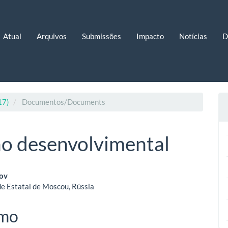
Atual
Arquivos
Submissões
Impacto
Notícias
D
17)
Documentos/Documents
no desenvolvimental
eúdo
dov
e Estatal de Moscou, Rússia
o
mo