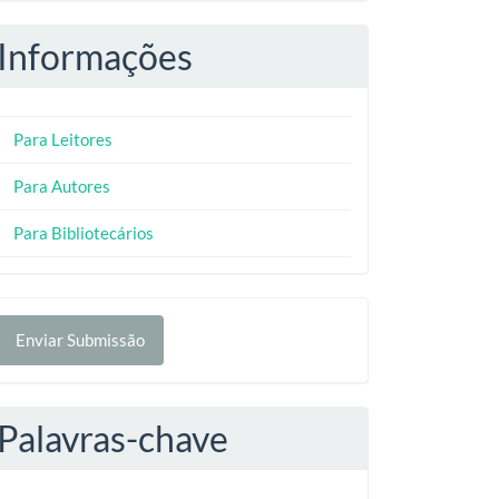
Informações
Para Leitores
Para Autores
Para Bibliotecários
nviar
Enviar Submissão
ubmissão
Palavras-chave