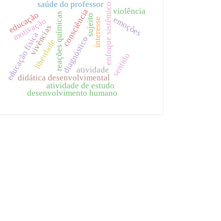
saúde do professor
enfoque sistêmico
violência
consciência
educação
reações químicas
sujeito
emoções
motivação
interesse
vivências
educação física
diagnóstico
liberdade
sentido
atividade
didática desenvolvimental
atividade de estudo
desenvolvimento humano