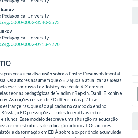
 Pedagogical University
Lobanov
o
 Pedagogical University
cid.org/0000-0002-3540-3593
ipal
ulikov
 Pedagogical University
cid.org/0000-0002-0913-9290
mo
 representa uma discussão sobre o Ensino Desenvolvimental
sia. Os autores assumem que o ED ajuda a atualizar as idéias
E
pelo escritor russo Lev Tolstoy do século XIX em sua
las teorias pedagógicas de Vladimir Repkin, Daniil Elkonin e
S
dov. As opções russas de ED diferem das práticas
s estrangeiras, que são aplicadas no campo do ensino
a Rússia, o ED pressupõe atitudes interativas entre
 e alunos. Esse modelo descreve uma situação na educação
ussa e em estruturas de educação adicional. Os autores
história da formação em ED Â sobre a experiência acumulada