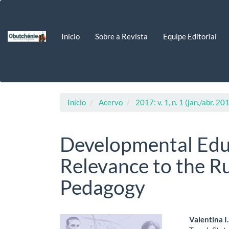
Navegação
Principal
Conteúdo
Início
Sobre a Revista
Equipe Editorial
principal
Barra
Lateral
Início
Acervo
2017: v. 1, n. 1 (jan./abr. 20
Developmental Educ
Relevance to the R
Pedagogy
Barra
Cont
Valentina I