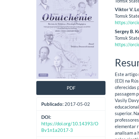
Tomsk State
lateral
do
Viktor V. 
de
artig
Tomsk State
https://or
artigos
princ
Sergey B. K
Tomsk State
https://or
Resu
Este artigo
(ED) na Rús
oferecidas 
PDF
passagem pe
Vasily Davy
Publicado:
2017-05-02
educacionai
superior. N
DOI:
professores
https://doi.org/10.14393/O
elementar r
Bv1n1a2017-3
analisam a 