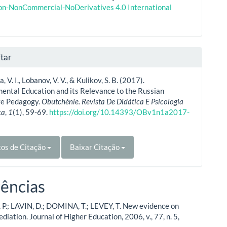
ion-NonCommercial-NoDerivatives 4.0 International
tar
 V. I., Lobanov, V. V., & Kulikov, S. B. (2017).
ental Education and its Relevance to the Russian
ve Pedagogy.
Obutchénie. Revista De Didática E Psicologia
ca
,
1
(1), 59-69.
https://doi.org/10.14393/OBv1n1a2017-
os de Citação
Baixar Citação
ências
.; LAVIN, D.; DOMINA, T.; LEVEY, T. New evidence on
diation. Journal of Higher Education, 2006, v., 77, n. 5,