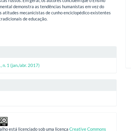
istas russos. Em geral, os autores concluem que o Ensino
mental demonstra as tendências humanistas em vez do
 atitudes mecanicistas de cunho enciclopédico existentes
tradicionais de educação.
lhes
, n. 1 (jan./abr. 2017)
o
alho está licenciado sob uma licença
Creative Commons