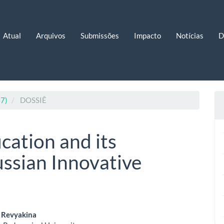
Atual
Arquivos
Submissões
Impacto
Notícias
D
17)
DOSSIÊ
ation and its
ussian Innovative
eúdo
. Revyakina