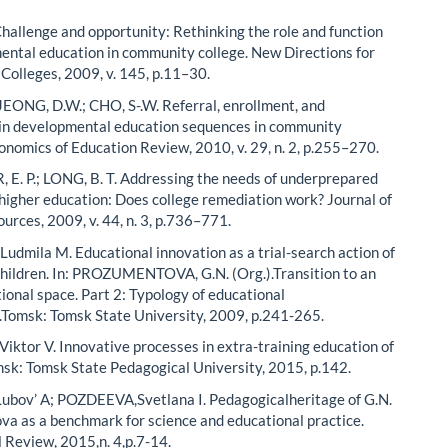
Challenge and opportunity: Rethinking the role and function
ental education in community college. New Directions for
olleges, 2009, v. 145, p.11–30.
 JEONG, D.W.; CHO, S-.W. Referral, enrollment, and
in developmental education sequences in community
conomics of Education Review, 2010, v. 29, n. 2, p.255–270.
E. P.; LONG, B. T. Addressing the needs of underprepared
 higher education: Does college remediation work? Journal of
rces, 2009, v. 44, n. 3, p.736–771.
dmila M. Educational innovation as a trial-search action of
children. In: PROZUMENTOVA, G.N. (Org.).Transition to an
ional space. Part 2: Typology of educational
.Tomsk: Tomsk State University, 2009, p.241-265.
ktor V. Innovative processes in extra-training education of
msk: Tomsk State Pedagogical University, 2015, p.142.
ubov’ A; POZDEEVA,Svetlana I. Pedagogicalheritage of G.N.
a as a benchmark for science and educational practice.
 Review, 2015,n. 4,p.7-14.