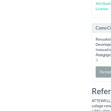
Attribut
License
.
Como Ci
Revyakina,
Developm
Innovati
Pedagógi
3
Format
Refer
ATTEWELL, P
college reme
p.886–924.