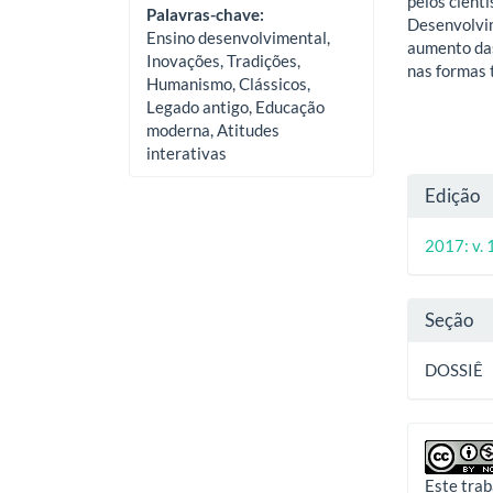
pelos cient
Palavras-chave:
Desenvolvi
Ensino desenvolvimental,
aumento das
Inovações, Tradições,
nas formas 
Humanismo, Clássicos,
Legado antigo, Educação
moderna, Atitudes
interativas
Deta
Edição
do
2017: v. 1
artig
Seção
DOSSIÊ
Este trab