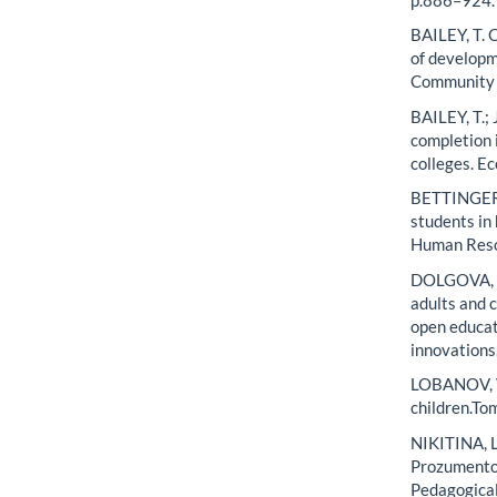
BAILEY, T. 
of developm
Community C
BAILEY, T.;
completion 
colleges. E
BETTINGER, 
students in
Human Resou
DOLGOVA, Lu
adults and 
open educat
innovations
LOBANOV, Vi
children.To
NIKITINA, L
Prozumentov
Pedagogical