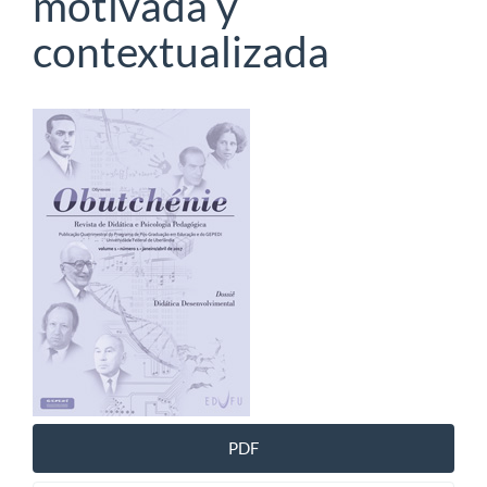
motivada y
contextualizada
Barra
lateral
de
artigos
PDF