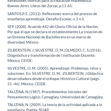
Reflexiones teóricas para la Educación Matemática.
Buenos Aires. Libros del Zorzal, p.11-65.
SANTOS,P. E. (2012). Reflexiones acerca del proceso de
enseñanza aprendizaje. Desafio Escolar, v. 2 n.5.
SEP. (2008). Acuerdo 442 del Diario Oficial de la Nación.
Por que él que se declara el establesimiento La creación de
un Sistema Nacional de Bachillerato en un marco de
diversidad. México.
ZILBERSTEIN, J. SILVESTRE, O. M.;OLMEDO, C. S.(2016).
Diagnóstico y transformación de l institución Docente.
México. CEIDE.
SILVESTRE, O. M. (2005). Aprendizaje: Problemas, retos y
soluciones. En: SILVESTRE, O. M.; ZILBERTEIN, J.Didactica
desarrolladora desde el enfoque Histórico Cultural (págs.
21 -46). México. CEIDE.
TALIZINA, N.(1987). Procedimientos Iniciales del
Pensamiento Lógico. Camagüey. Universidad de Camagüey.
TALIZINA, N. (2009). La teoria de la actividad aplicada a la
enseñanza. Puebla. BUAP.