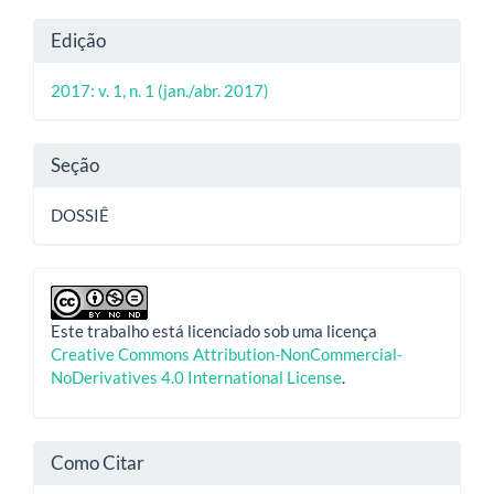
Detalhes
Edição
do
2017: v. 1, n. 1 (jan./abr. 2017)
artigo
Seção
DOSSIÊ
Este trabalho está licenciado sob uma licença
Creative Commons Attribution-NonCommercial-
NoDerivatives 4.0 International License
.
Como Citar