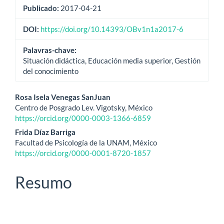
Publicado:
2017-04-21
DOI:
https://doi.org/10.14393/OBv1n1a2017-6
Palavras-chave:
Situación didáctica, Educación media superior, Gestión
del conocimiento
Conteúdo
Rosa Isela Venegas SanJuan
Centro de Posgrado Lev. Vigotsky, México
do
https://orcid.org/0000-0003-1366-6859
artigo
Frida Díaz Barriga
Facultad de Psicología de la UNAM, México
principal
https://orcid.org/0000-0001-8720-1857
Resumo