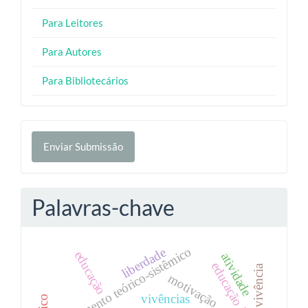
Para Leitores
Para Autores
Para Bibliotecários
Enviar
Enviar Submissão
Submissão
Palavras-chave
pensamento teórico-sistêmico
liberdade
educação
atividade
educação física
vivência
motivação
vivências