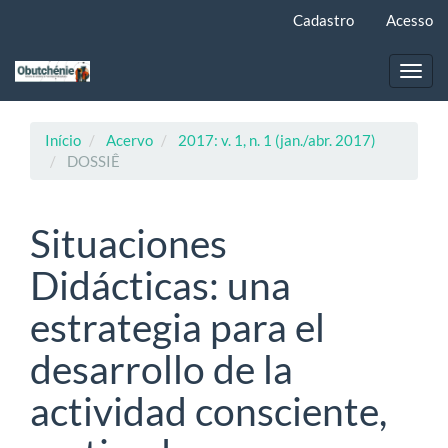
Navegação
Cadastro
Acesso
Principal
Conteúdo
principal
Toggl
Barra
navig
Lateral
Início
Acervo
2017: v. 1, n. 1 (jan./abr. 2017)
DOSSIÊ
Situaciones
Didácticas: una
estrategia para el
desarrollo de la
actividad consciente,