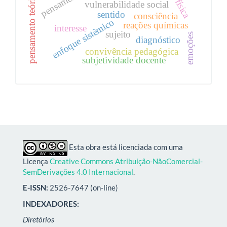
pensamento teórico
vulnerabilidade social
sentido
consciência
enfoque sistêmico
reações químicas
interesse
sujeito
emoções
diagnóstico
convivência pedagógica
subjetividade docente
Esta obra está licenciada com uma
Licença
Creative Commons Atribuição-NãoComercial-
SemDerivações 4.0 Internacional
.
E-ISSN:
2526-7647 (on-line)
INDEXADORES:
Diretórios