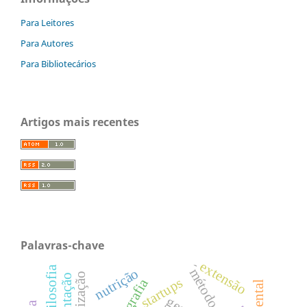
Para Leitores
Para Autores
Para Bibliotecários
Artigos mais recentes
Palavras-chave
extensão
filosofia
nutrição
alimentação
startups