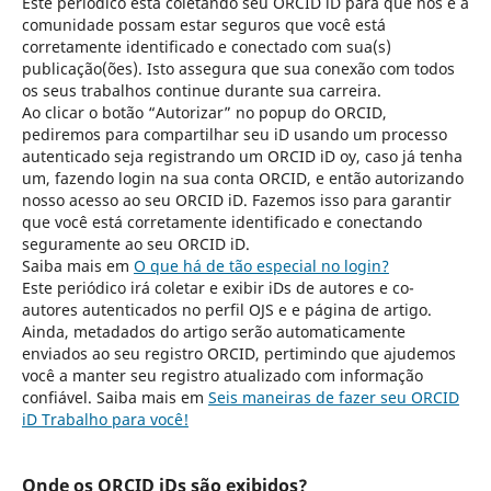
Este periódico está coletando seu ORCID iD para que nós e a
comunidade possam estar seguros que você está
corretamente identificado e conectado com sua(s)
publicação(ões). Isto assegura que sua conexão com todos
os seus trabalhos continue durante sua carreira.
Ao clicar o botão “Autorizar” no popup do ORCID,
pediremos para compartilhar seu iD usando um processo
autenticado seja registrando um ORCID iD oy, caso já tenha
um, fazendo login na sua conta ORCID, e então autorizando
nosso acesso ao seu ORCID iD. Fazemos isso para garantir
que você está corretamente identificado e conectando
seguramente ao seu ORCID iD.
Saiba mais em
O que há de tão especial no login?
Este periódico irá coletar e exibir iDs de autores e co-
autores autenticados no perfil OJS e e página de artigo.
Ainda, metadados do artigo serão automaticamente
enviados ao seu registro ORCID, pertimindo que ajudemos
você a manter seu registro atualizado com informação
confiável. Saiba mais em
Seis maneiras de fazer seu ORCID
iD Trabalho para você!
Onde os ORCID iDs são exibidos?