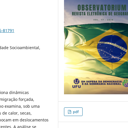
6-81791
idade Socioambiental,
siona dinâmicas
migração forçada,
lho examina, sob uma
pdf
 de calor, secas,
mbocam em deslocamentos
entes. A análise se