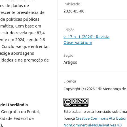
Publicado
ses de dados de
2026-05-06
escente prevalência de
de políticas públicas
climática. Com base em
Edição
 estudo revela que 83,4
v. 17 n. 1 (2026): Revista
nte em 2024, sendo 9,8
Observatorium
 Conclui-se que enfrentar
 exige abordagens
Seção
ilidades e na promoção de
Artigos
Licença
Copyright (c) 2026 Erik Mendonça de
 de Uberlândia
Geografia do Pontal,
Este trabalho está licenciado sob um
rsidade Federal de
licença
Creative Commons Attribution
I).
NonCommercial-NoDerivatives 4.0