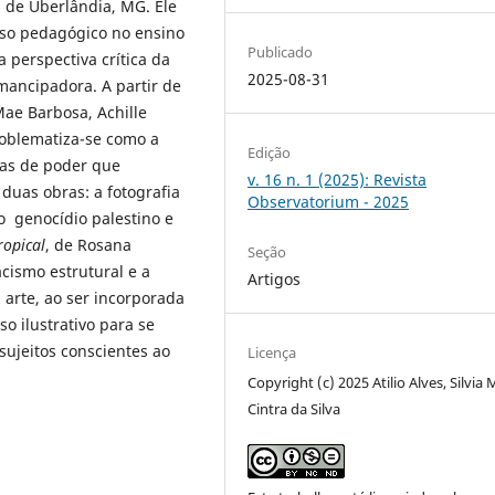
 de Uberlândia, MG. Ele
urso pedagógico no ensino
Publicado
 perspectiva crítica da
2025-08-31
mancipadora. A partir de
Mae Barbosa, Achille
oblematiza-se como a
Edição
cas de poder que
v. 16 n. 1 (2025): Revista
duas obras: a fotografia
Observatorium - 2025
 genocídio palestino e
ropical
, de Rosana
Seção
acismo estrutural e a
Artigos
 arte, ao ser incorporada
o ilustrativo para se
 sujeitos conscientes ao
Licença
Copyright (c) 2025 Atilio Alves, Silvia 
Cintra da Silva