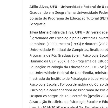
Atilio Alves, UFU - Universidade Federal de Ub
Graduando em Geografia na Universidade Federa
Bolsista do Programa de Educação Tutorial (PE
Geografia.
Silvia Maria Cintra da Silva, UFU - Universidad
É graduada em Psicologia pela Pontifícia Univer
Campinas (1990), mestra (1993) e doutora (200
Universidade Estadual de Campinas. Realizou p
Programa de Pós Graduação em Psicologia Escol
Humano da USP (2007) e no Programa de Estud
Educação: Psicologia da Educação da PUC - SP (20
da Universidade Federal de Uberlândia, ministr
mestrado do Instituto de Psicologia e supervisi
Psicologia Escolar. Foi coordenadora do Curso 
Psicologia e coordenadora do Programa de Pós-
Ocupou os cargos de 1a. Secretária (gestão 200
Associação Brasileira de Psicologia Escolar e E
(gestão 2014-2016) e é a atual 2a. Secretária (ge