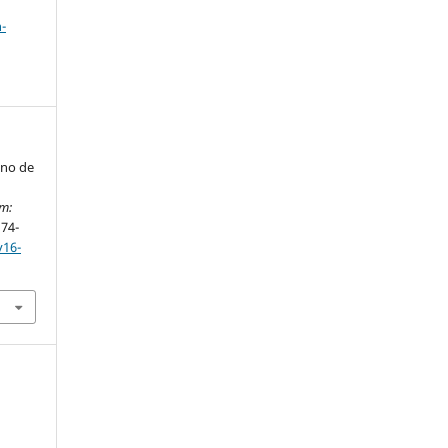
a
-
ino de
m:
174-
v16-