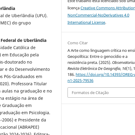
Este trabalho está licenciado sob um
licença
Creative Commons Attribution
erlândia
NonCommercial-NoDerivatives 4.0
l de Uberlândia (UFU).
International License
.
T/MEC) do grupo
e Federal de Uberlândia
Como Citar
sidade Católica de
A Arte como linguagem crítica no ens
2) em Educação pela
Geopolítica: Entre o genocídio e a
ós-doutorado no
resistência preta. (2025).
Observatoriu
Revista Eletrônica De Geografia
,
16
(1), 
ar e do Desenvolvimento
186.
https://doi.org/10.14393/OREG-
os Pós-Graduados em
n1-2025-79536
20). Professora Titular
a aulas na graduação e no
Formatos de Citação
ona estágio na área de
de Graduação em
graduação em Psicologia.
4-2006) e Presidente da
ducacional (ABRAPEE)
stão 2024-2026). Editora-