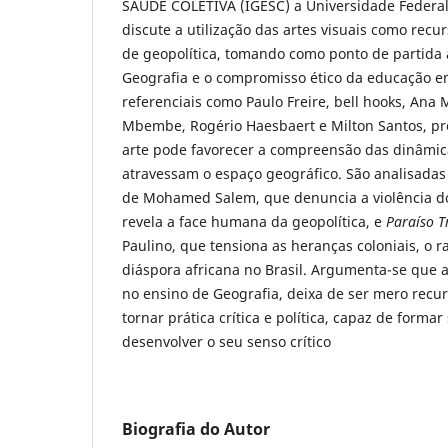
SAÚDE COLETIVA (IGESC) a Universidade Federal
discute a utilização das artes visuais como rec
de geopolítica, tomando como ponto de partida a
Geografia e o compromisso ético da educação e
referenciais como Paulo Freire, bell hooks, Ana 
Mbembe, Rogério Haesbaert e Milton Santos, pr
arte pode favorecer a compreensão das dinâmi
atravessam o espaço geográfico. São analisadas 
de Mohamed Salem, que denuncia a violência do
revela a face humana da geopolítica, e
Paraíso T
Paulino, que tensiona as heranças coloniais, o r
diáspora africana no Brasil. Argumenta-se que a
no ensino de Geografia, deixa de ser mero recurs
tornar prática crítica e política, capaz de formar
desenvolver o seu senso crítico
Biografia do Autor