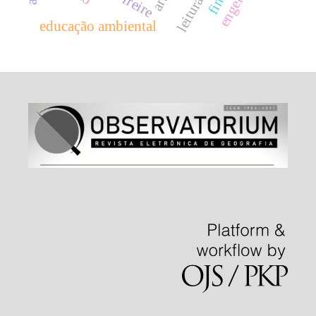
arte
educação ambiental