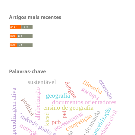
Artigos mais recentes
Palavras-chave
extensão
sustentável
filosofia
dengue
startups
alfabetização
aprendizagem ativa
geografia
política
documentos orientadores
ensino de geografia
financeirização
engenharia civil
leitura de mundo
ecossistemas
pet
´método paulo freire
competição
kicad
pcb
nutrição