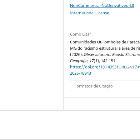
NonCommercial-NoDerivatives 4.0
International License
.
Como Citar
Comunidades Quilombolas de Paraca
MG do racismo estrutural a área de ri
(2026).
Observatorium: Revista Eletrôni
Geografia
,
17
(1), 142-151.
https://doi.org/10.14393/OREG-v17-
2026-78943
Formatos de Citação