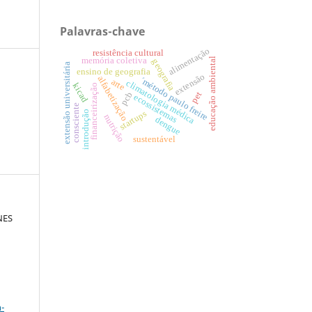
Palavras-chave
alimentação
resistência cultural
educação ambiental
memória coletiva
geografia
extensão universitária
ensino de geografia
extensão
alfabetização
´método paulo freire
arte
climatologia médica
kicad
financeirização
pet
pcb
ecossistemas
consciente
introdução
startups
nutrição
dengue
sustentável
NES
a
-