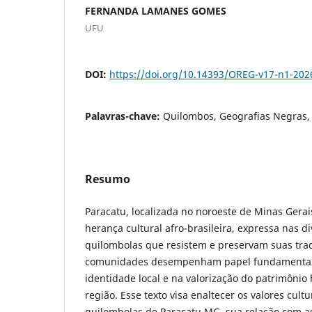
FERNANDA LAMANES GOMES
UFU
DOI:
https://doi.org/10.14393/OREG-v17-n1-202
Palavras-chave:
Quilombos, Geografias Negras, C
Resumo
Paracatu, localizada no noroeste de Minas Gerai
herança cultural afro-brasileira, expressa nas 
quilombolas que resistem e preservam suas trad
comunidades desempenham papel fundamental
identidade local e na valorização do patrimônio h
região. Esse texto visa enaltecer os valores cult
quilombolas de Paracatu MG, sua relação com a