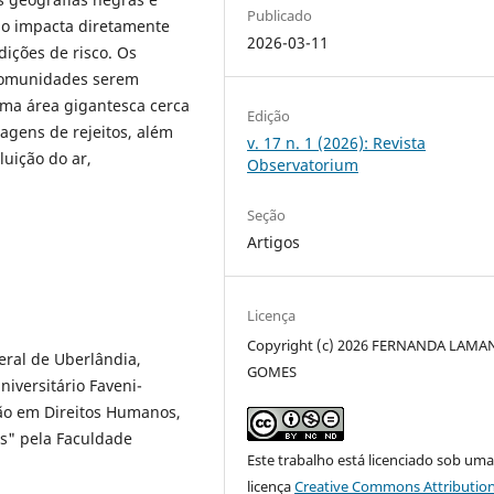
Publicado
o impacta diretamente
2026-03-11
ições de risco. Os
s comunidades serem
uma área gigantesca cerca
Edição
agens de rejeitos, além
v. 17 n. 1 (2026): Revista
uição do ar,
Observatorium
Seção
Artigos
Licença
Copyright (c) 2026 FERNANDA LAMA
eral de Uberlândia,
GOMES
iversitário Faveni-
ão em Direitos Humanos,
is" pela Faculdade
Este trabalho está licenciado sob um
licença
Creative Commons Attribution