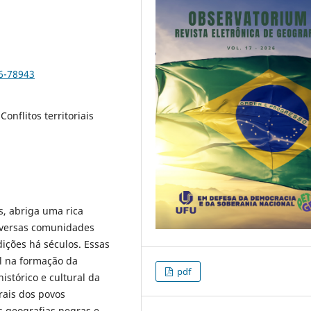
6-78943
onflitos territoriais
s, abriga uma rica
diversas comunidades
ições há séculos. Essas
 na formação da
pdf
istórico e cultural da
urais dos povos
s geografias negras e