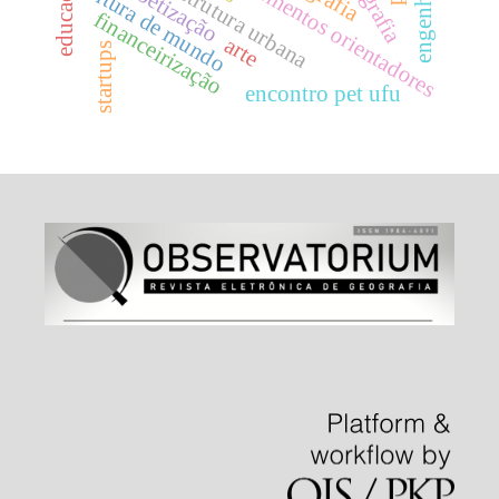
infraestrutura urbana
documentos orientadores
alfabetização
leitura de mundo
financeirização
arte
startups
encontro pet ufu