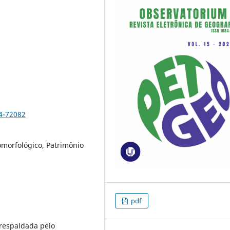
4-72082
morfológico, Patrimônio
pdf
 respaldada pelo