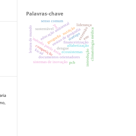
Palavras-chave
senso comum
educação ambiental
liderança
pet
leitura de mundo
nutrição
extensão
ensino de geografia
sustentável
climatologia médica
startups
geografia
arte
´método paulo freire
financeirização
alfabetização
competição
dengue
kicad
introdução
ecossistemas
documentos orientadores
sistemas de inovação
pcb
aria
ino,
a