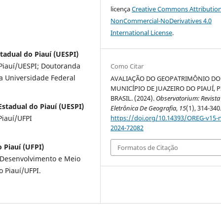
licença
Creative Commons Attribution
NonCommercial-NoDerivatives 4.0
International License
.
tadual do Piauí (UESPI)
Piauí/UESPI; Doutoranda
Como Citar
a Universidade Federal
AVALIAÇÃO DO GEOPATRIMÔNIO DO
MUNICÍPIO DE JUAZEIRO DO PIAUÍ, P
BRASIL. (2024).
Observatorium: Revista
stadual do Piauí (UESPI)
Eletrônica De Geografia
,
15
(1), 314-340
https://doi.org/10.14393/OREG-v15-
Piauí/UFPI
2024-72082
 Piauí (UFPI)
Formatos de Citação
Desenvolvimento e Meio
 Piauí/UFPI.