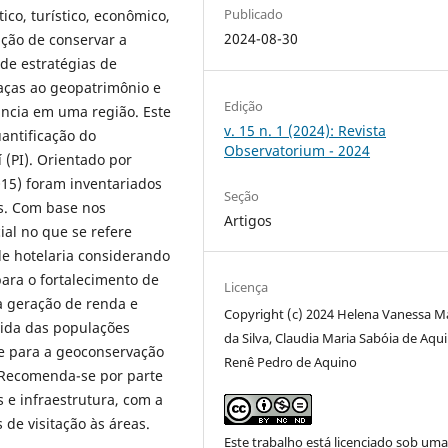
Publicado
ico, turístico, econômico,
2024-08-30
nção de conservar a
 de estratégias de
aças ao geopatrimônio e
Edição
ância em uma região. Este
v. 15 n. 1 (2024): Revista
uantificação do
Observatorium - 2024
 (PI). Orientado por
015) foram inventariados
Seção
os. Com base nos
Artigos
ial no que se refere
 de hotelaria considerando
para o fortalecimento de
Licença
a geração de renda e
Copyright (c) 2024 Helena Vanessa M
ida das populações
da Silva, Claudia Maria Sabóia de Aqu
te para a geoconservação
Renê Pedro de Aquino
 Recomenda-se por parte
s e infraestrutura, com a
 de visitação às áreas.
Este trabalho está licenciado sob um