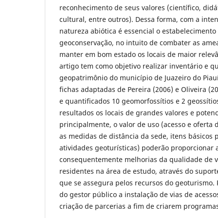
reconhecimento de seus valores (científico, didát
cultural, entre outros). Dessa forma, com a inte
natureza abiótica é essencial o estabelecimento
geoconservação, no intuito de combater as ame
manter em bom estado os locais de maior relev
artigo tem como objetivo realizar inventário e q
geopatrimônio do município de Juazeiro do Piauí
fichas adaptadas de Pereira (2006) e Oliveira (2
e quantificados 10 geomorfossítios e 2 geossíti
resultados os locais de grandes valores e potenc
principalmente, o valor de uso (acesso e oferta
as medidas de distância da sede, itens básicos 
atividades geoturísticas) poderão proporcionar 
consequentemente melhorias da qualidade de v
residentes na área de estudo, através do supor
que se assegura pelos recursos do geoturismo.
do gestor público a instalação de vias de acesso
criação de parcerias a fim de criarem programas