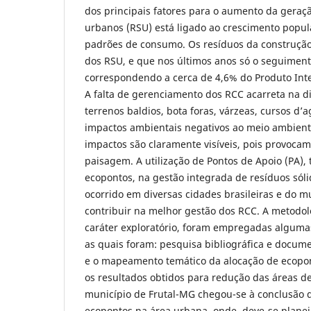
dos principais fatores para o aumento da geraçã
urbanos (RSU) está ligado ao crescimento popu
padrões de consumo. Os resíduos da construção 
dos RSU, e que nos últimos anos só o seguiment
correspondendo a cerca de 4,6% do Produto Inter
A falta de gerenciamento dos RCC acarreta na 
terrenos baldios, bota foras, várzeas, cursos d
impactos ambientais negativos ao meio ambient
impactos são claramente visíveis, pois provoc
paisagem. A utilização de Pontos de Apoio (PA
ecopontos, na gestão integrada de resíduos sól
ocorrido em diversas cidades brasileiras e do 
contribuir na melhor gestão dos RCC. A metodo
caráter exploratório, foram empregadas algumas
as quais foram: pesquisa bibliográfica e docum
e o mapeamento temático da alocação de ecopon
os resultados obtidos para redução das áreas de
município de Frutal-MG chegou-se à conclusão 
ecopontos na área urbana, onde, deve-se planej