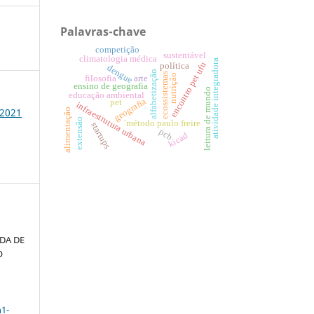
Palavras-chave
competição
sustentável
climatologia médica
atividade integradora
encontro pet ufu
política
dengue
alfabetização
ecossistemas
nutrição
filosofia
arte
ensino de geografia
leitura de mundo
educação ambiental
geografia
pet
infraestrutura urbana
 2021
alimentação
extensão
´método paulo freire
startups
pcb
kicad
DA DE
O
n1-