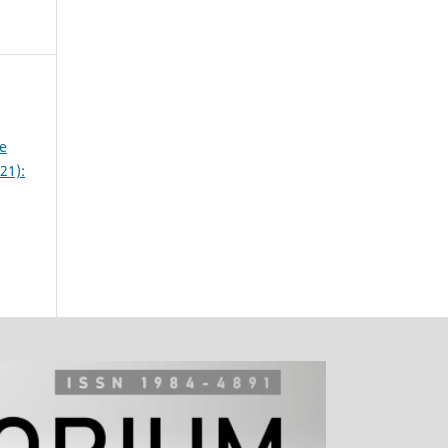
e
21):