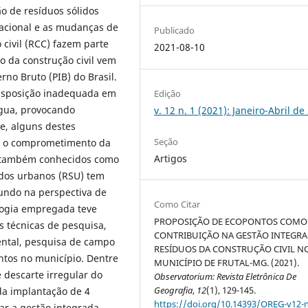
o de resíduos sólidos
lacional e as mudanças de
Publicado
civil (RCC) fazem parte
2021-08-10
o da construção civil vem
no Bruto (PIB) do Brasil.
disposição inadequada em
Edição
’agua, provocando
v. 12 n. 1 (2021): Janeiro-Abril de
e, alguns destes
Seção
am o comprometimento da
Artigos
), também conhecidos como
idos urbanos (RSU) tem
mundo na perspectiva de
Como Citar
logia empregada teve
PROPOSIÇÃO DE ECOPONTOS COMO
 técnicas de pesquisa,
CONTRIBUIÇÃO NA GESTÃO INTEGRA
ental, pesquisa de campo
RESÍDUOS DA CONSTRUÇÃO CIVIL N
tos no município. Dentre
MUNICÍPIO DE FRUTAL-MG. (2021).
 descarte irregular do
Observatorium: Revista Eletrônica De
Geografia
,
12
(1), 129-145.
da implantação de 4
https://doi.org/10.14393/OREG-v12-
ar a gestão integrada,