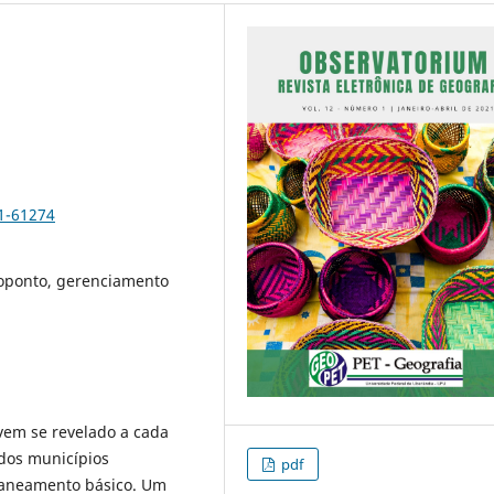
1-61274
ecoponto, gerenciamento
vem se revelado a cada
dos municípios
pdf
 saneamento básico. Um