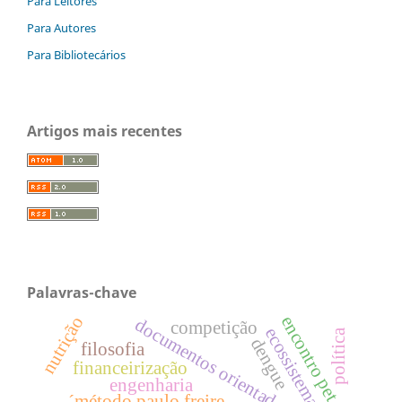
Para Leitores
Para Autores
Para Bibliotecários
Artigos mais recentes
Palavras-chave
encontro pet ufu
nutrição
documentos orientadores
competição
ecossistemas
política
dengue
filosofia
financeirização
engenharia
´método paulo freire