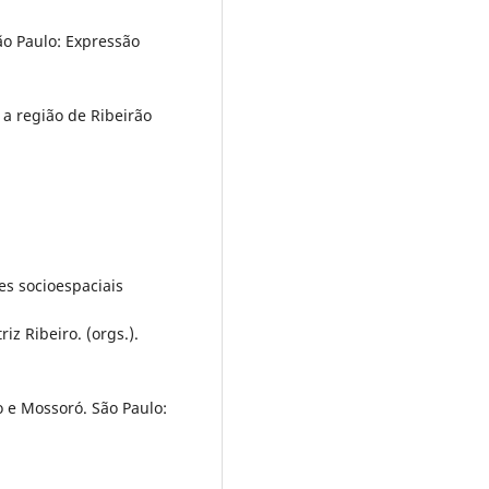
ão Paulo: Expressão
 a região de Ribeirão
s socioespaciais
iz Ribeiro. (orgs.).
o e Mossoró. São Paulo: