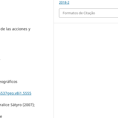
2018-2
Formatos de Citação
 de las acciones y
.
ográficos
5537geo.v8i1.5555
lice Sátyro (2007);
te