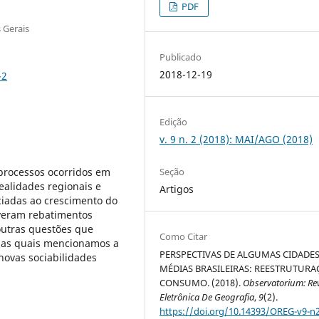
PDF
 Gerais
Publicado
2018-12-19
-2
Edição
v. 9 n. 2 (2018): MAI/AGO (2018)
processos ocorridos em
Seção
ealidades regionais e
Artigos
ciadas ao crescimento do
iveram rebatimentos
outras questões que
Como Citar
 as quais mencionamos a
PERSPECTIVAS DE ALGUMAS CIDADE
novas sociabilidades
MÉDIAS BRASILEIRAS: REESTRUTURA
CONSUMO. (2018).
Observatorium: Rev
Eletrônica De Geografia
,
9
(2).
https://doi.org/10.14393/OREG-v9-n2