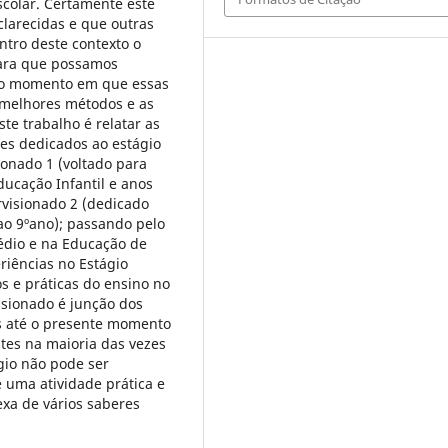
scolar. Certamente este
arecidas e que outras
tro deste contexto o
para que possamos
r do momento em que essas
 melhores métodos e as
te trabalho é relatar as
res dedicados ao estágio
ionado 1 (voltado para
ducação Infantil e anos
rvisionado 2 (dedicado
ao 9ºano); passando pelo
édio e na Educação de
eriências no Estágio
s e práticas do ensino no
isionado é junção dos
os até o presente momento
tes na maioria das vezes
gio não pode ser
 uma atividade prática e
xa de vários saberes