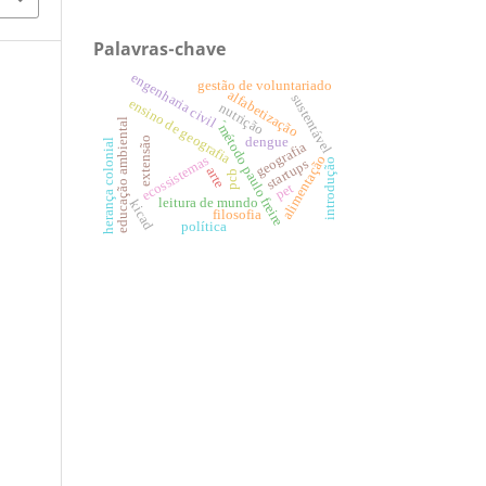
Palavras-chave
engenharia civil
gestão de voluntariado
alfabetização
sustentável
ensino de geografia
nutrição
educação ambiental
´método paulo freire
dengue
extensão
herança colonial
geografia
alimentação
ecossistemas
introdução
startups
arte
pcb
pet
leitura de mundo
kicad
filosofia
política