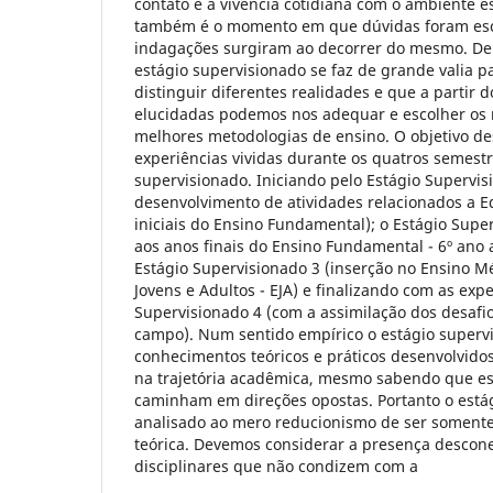
contato e a vivência cotidiana com o ambiente e
também é o momento em que dúvidas foram escl
indagações surgiram ao decorrer do mesmo. Den
estágio supervisionado se faz de grande valia 
distinguir diferentes realidades e que a parti
elucidadas podemos nos adequar e escolher os
melhores metodologias de ensino. O objetivo des
experiências vividas durante os quatros semest
supervisionado. Iniciando pelo Estágio Supervis
desenvolvimento de atividades relacionados a E
iniciais do Ensino Fundamental); o Estágio Supe
aos anos finais do Ensino Fundamental - 6º ano 
Estágio Supervisionado 3 (inserção no Ensino M
Jovens e Adultos - EJA) e finalizando com as exp
Supervisionado 4 (com a assimilação dos desafio
campo). Num sentido empírico o estágio superv
conhecimentos teóricos e práticos desenvolvid
na trajetória acadêmica, mesmo sabendo que es
caminham em direções opostas. Portanto o está
analisado ao mero reducionismo de ser somente
teórica. Devemos considerar a presença descone
disciplinares que não condizem com a