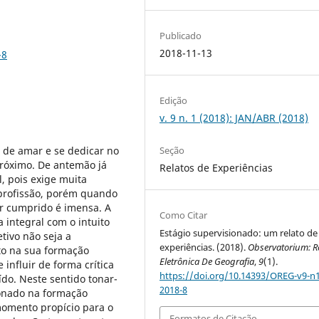
Publicado
2018-11-13
-8
Edição
v. 9 n. 1 (2018): JAN/ABR (2018)
o de amar e se dedicar no
Seção
róximo. De antemão já
Relatos de Experiências
, pois exige muita
 profissão, porém quando
er cumprido é imensa. A
Como Citar
 integral com o intuito
Estágio supervisionado: um relato de
etivo não seja a
experiências. (2018).
Observatorium: R
ito na sua formação
Eletrônica De Geografia
,
9
(1).
influir de forma crítica
https://doi.org/10.14393/OREG-v9-n1
do. Neste sentido tonar-
2018-8
ionado na formação
momento propício para o
Formatos de Citação