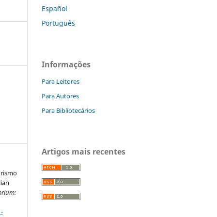
Español
Português
Informações
Para Leitores
Para Autores
Para Bibliotecários
Artigos mais recentes
urismo
lian
orium:
-