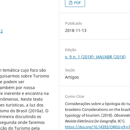
PDF
Publicado
2018-11-13
-2
Edição
v. 9 n. 1 (2018): JAN/ABR (2018)
 temática cujo foco são
Seção
squisarmos sobre Turismo
Artigos
ue podem ser
o também por nossa
e inerente e encontra na
Como Citar
enômenos. Neste texto
Considerações sobre a tipologia do t
s turísticas, a luz dos
brasileiro Considerations on the brazi
ismo do Brasil (2010a). O
typology of tourism. (2018).
Observat
primeira discutindo os
Revista Eletrônica De Geografia
,
9
(1).
a segunda onde faremos
https://doi.org/10.14393/OREG-v9-n1
ação do Turismo pela