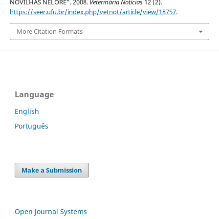
NOVILHAS NELORE”. 2008.
Veterinária Notícias
12 (2).
https://seer.ufu.br/index.php/vetnot/article/view/18757
.
More Citation Formats
Language
English
Português
Make a Submission
Open Journal Systems