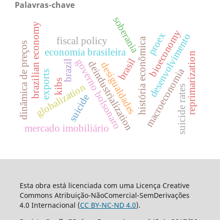
Palavras-chave
soberania
brazilian economy
bioeconomy
proex
desenvolvimento
fiscal policy
história econômica
dinâmica de preços
economia brasileira
reprimarization
brasil
governo bolsonaro
brazil
deindustrialization
desigualdades
macroeconomia
exports
kibs
globalization
suicide rates
suicide
mercado imobiliário
Esta obra está licenciada com uma Licença Creative
Commons Atribuição-NãoComercial-SemDerivações
4.0 Internacional (
CC BY-NC-ND 4.0
).