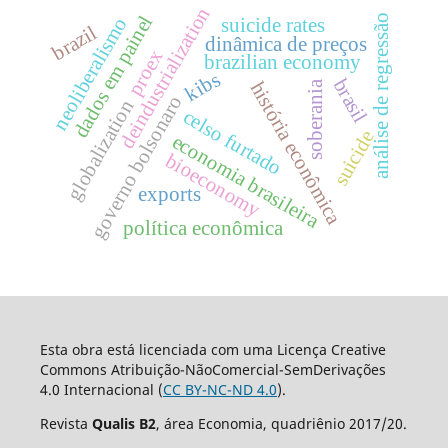
deindustrialization
dados em painel
análise de regressão
neoliberalismo
suicide rates
brazil
dinâmica de preços
proex
brazilian economy
kibs
brasil
história econômica
soberania
governo bolsonaro
globalization
celso furtado
suicide
economia brasileira
bioeconomy
exports
política econômica
Esta obra está licenciada com uma Licença Creative
Commons Atribuição-NãoComercial-SemDerivações
4.0 Internacional (
CC BY-NC-ND 4.0
).
Revista
Qualis B2
, área Economia, quadriênio 2017/20.