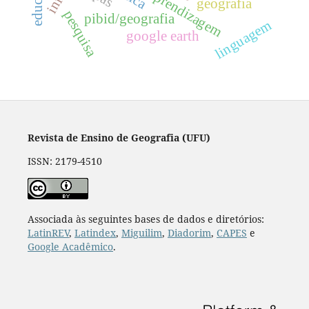
ensino-aprendizagem
geografia
pesquisa
pibid/geografia
linguagem
google earth
Revista de Ensino de Geografia (UFU)
ISSN: 2179-4510
Associada às seguintes bases de dados e diretórios:
LatinREV
,
Latindex
,
Miguilim
,
Diadorim
,
CAPES
e
Google Acadêmico
.