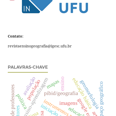
Contato:
revistaensinogeografia@igesc.ufu.br
PALAVRAS-CHAVE
avaliação
ensino
ensino-aprendizagem
educação básica
mapas
população
geomorfologia
espaço geográfico
formação de professores
pibid/geografia
política
google earth
imagens
autores
educação
clima
arte