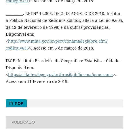
codlegi=321
>. Acesso em 5 de março de 2018.
__________. LEI Nº 12.305, DE 2 DE AGOSTO DE 2010. Institui
a Política Nacional de Resíduos Sólidos; altera a Lei no 9.605,
de 12 de fevereiro de 1998; e dá outras providências.
Disponível em:
<
http://www.mma.gov.br/port/conama/legiabre.cfm?
codlegi=636
>. Acesso em 5 de março de 2018.
IBGE. Instituto Brasileiro de Geografia e Estatística. Cidades.
Disponível em:
<
https://cidades.ibge.gov.br/brasil/pb/lucena/panorama
>.
Acesso em 11 fevereiro de 2019.
PDF
PUBLICADO