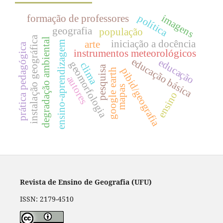
imagens
política
formação de professores
geografia
população
instalação geográfica
degradação ambiental
iniciação a docência
arte
ensino-aprendizagem
prática pedagógica
instrumentos meteorológicos
educação básica
educação
geomorfologia
clima
pesquisa
pibid/geografia
google earth
autores
mapas
ensino
Revista de Ensino de Geografia (UFU)
ISSN: 2179-4510