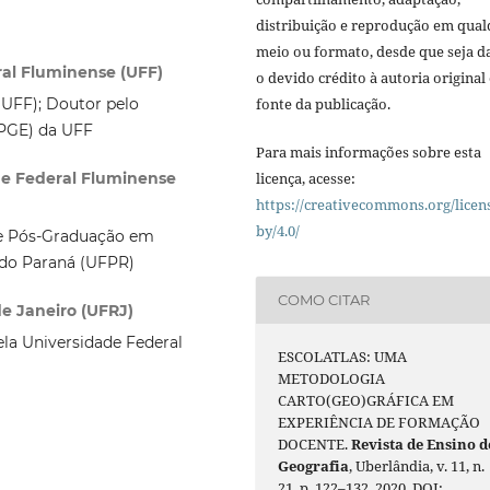
distribuição e reprodução em qua
meio ou formato, desde que seja d
ral Fluminense (UFF)
o devido crédito à autoria original 
(UFF); Doutor pelo
fonte da publicação.
PGE) da UFF
Para mais informações sobre esta
ade Federal Fluminense
licença, acesse:
https://creativecommons.org/licen
by/4.0/
e Pós-Graduação em
 do Paraná (UFPR)
COMO CITAR
de Janeiro (UFRJ)
la Universidade Federal
ESCOLATLAS: UMA
METODOLOGIA
CARTO(GEO)GRÁFICA EM
EXPERIÊNCIA DE FORMAÇÃO
DOCENTE.
Revista de Ensino d
Geografia
, Uberlândia, v. 11, n.
21, p. 122–132, 2020. DOI: