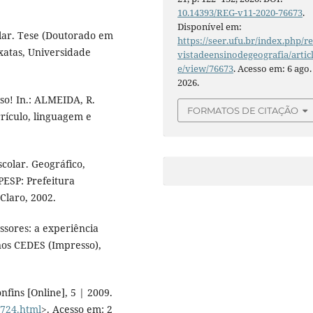
10.14393/REG-v11-2020-76673
.
Disponível em:
olar. Tese (Doutorado em
https://seer.ufu.br/index.php/r
Exatas, Universidade
vistadeensinodegeografia/artic
e/view/76673
. Acesso em: 6 ago.
2026.
so! In.: ALMEIDA, R.
FORMATOS DE CITAÇÃO
rrículo, linguagem e
colar. Geográfico,
APESP: Prefeitura
Claro, 2002.
essores: a experiência
nos CEDES (Impresso),
fins [Online], 5 | 2009.
5724.html
>. Acesso em: 2