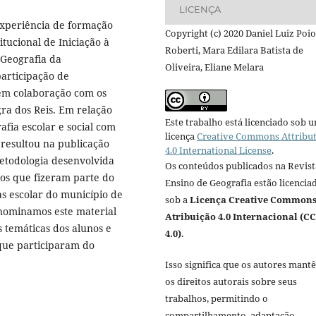
LICENÇA
experiência de formação
Copyright (c) 2020 Daniel Luiz Poio
itucional de Iniciação à
Roberti, Mara Edilara Batista de
 Geografia da
Oliveira, Eliane Melara
articipação de
 em colaboração com os
gra dos Reis. Em relação
Este trabalho está licenciado sob 
afia escolar e social com
licença
Creative Commons Attribu
 resultou na publicação
4.0 International License
.
etodologia desenvolvida
Os conteúdos publicados na Revist
os que fizeram parte do
Ensino de Geografia estão licencia
as escolar do município de
sob a
Licença Creative Common
nominamos este material
Atribuição 4.0 Internacional (CC
s temáticas dos alunos e
4.0)
.
que participaram do
Isso significa que os autores mant
os direitos autorais sobre seus
trabalhos, permitindo o
compartilhamento, adaptação,