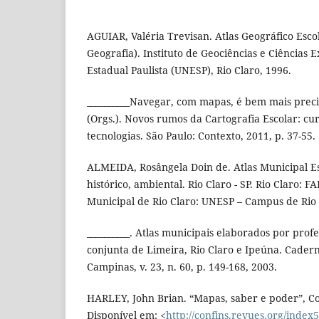
AGUIAR, Valéria Trevisan. Atlas Geográfico Esc
Geografia). Instituto de Geociências e Ciências 
Estadual Paulista (UNESP), Rio Claro, 1996.
__________Navegar, com mapas, é bem mais preci
(Orgs.). Novos rumos da Cartografia Escolar: cu
tecnologias. São Paulo: Contexto, 2011, p. 37-55.
ALMEIDA, Rosângela Doin de. Atlas Municipal Es
histórico, ambiental. Rio Claro - SP. Rio Claro: F
Municipal de Rio Claro: UNESP – Campus de Rio 
__________. Atlas municipais elaborados por prof
conjunta de Limeira, Rio Claro e Ipeúna. Cader
Campinas, v. 23, n. 60, p. 149-168, 2003.
HARLEY, John Brian. “Mapas, saber e poder”, Con
Disponível em: <
http://confins.revues.org/index