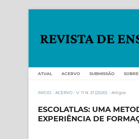
ATUAL
ACERVO
SUBMISSÃO
SOBR
INÍCIO
/
ACERVO
/
V. 11 N. 21 (2020)
/
Artigos
ESCOLATLAS: UMA METO
EXPERIÊNCIA DE FORMA