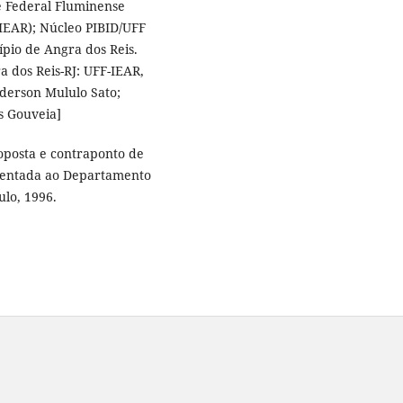
e Federal Fluminense
(IEAR); Núcleo PIBID/UFF
pio de Angra dos Reis.
ra dos Reis-RJ: UFF-IEAR,
nderson Mululo Sato;
s Gouveia]
roposta e contraponto de
esentada ao Departamento
lo, 1996.