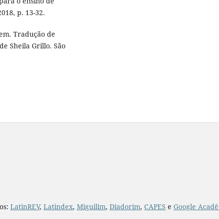
 para o ensino de
018, p. 13-32.
gem. Tradução de
e Sheila Grillo. São
ios:
LatinREV
,
Latindex
,
Miguilim
,
Diadorim
,
CAPES
e
Google Acadê