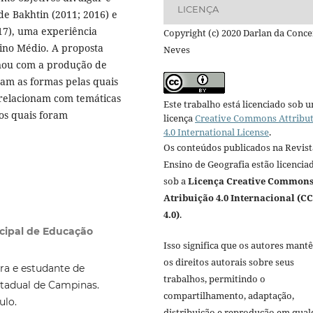
LICENÇA
 de Bakhtin (2011; 2016) e
017), uma experiência
Copyright (c) 2020 Darlan da Conce
sino Médio. A proposta
Neves
inou com a produção de
ram as formas pelas quais
relacionam com temáticas
Este trabalho está licenciado sob 
os quais foram
licença
Creative Commons Attribu
4.0 International License
.
Os conteúdos publicados na Revist
Ensino de Geografia estão licencia
sob a
Licença Creative Common
Atribuição 4.0 Internacional (CC
4.0)
.
icipal de Educação
Isso significa que os autores mant
os direitos autorais sobre seus
rra e estudante de
trabalhos, permitindo o
stadual de Campinas.
compartilhamento, adaptação,
ulo.
distribuição e reprodução em qua