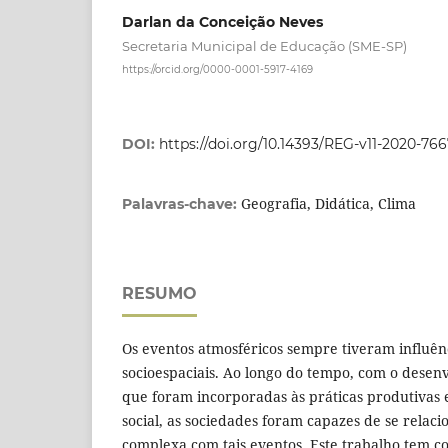
Darlan da Conceição Neves
Secretaria Municipal de Educação (SME-SP)
https://orcid.org/0000-0001-5917-4169
DOI:
https://doi.org/10.14393/REG-v11-2020-76
Geografia, Didática, Clima
Palavras-chave:
RESUMO
Os eventos atmosféricos sempre tiveram influênc
socioespaciais. Ao longo do tempo, com o desen
que foram incorporadas às práticas produtivas 
social, as sociedades foram capazes de se relac
complexa com tais eventos. Este trabalho tem co