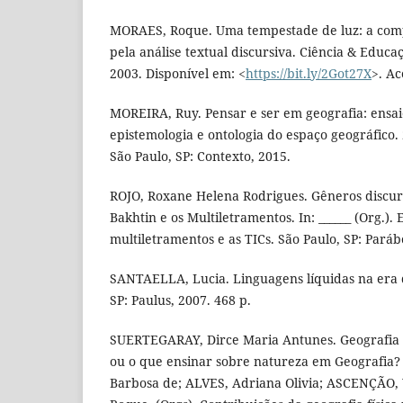
MORAES, Roque. Uma tempestade de luz: a comp
pela análise textual discursiva. Ciência & Educaçã
2003. Disponível em: <
https://bit.ly/2Got27X
>. Ac
MOREIRA, Ruy. Pensar e ser em geografia: ensaio
epistemologia e ontologia do espaço geográfico. 
São Paulo, SP: Contexto, 2015.
ROJO, Roxane Helena Rodrigues. Gêneros discurs
Bakhtin e os Multiletramentos. In: ______ (Org.).
multiletramentos e as TICs. São Paulo, SP: Paráb
SANTAELLA, Lucia. Linguagens líquidas na era 
SP: Paulus, 2007. 468 p.
SUERTEGARAY, Dirce Maria Antunes. Geografia F
ou o que ensinar sobre natureza em Geografia?
Barbosa de; ALVES, Adriana Olivia; ASCENÇÃO, V