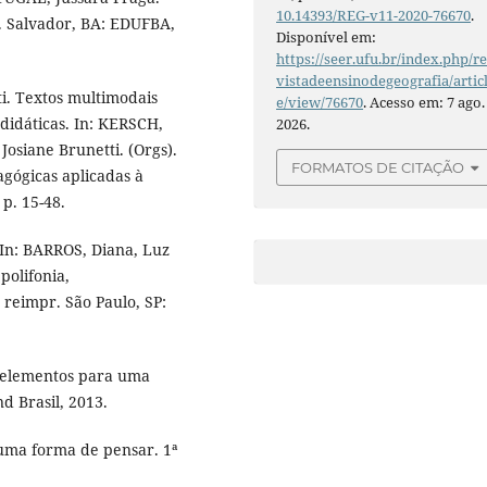
10.14393/REG-v11-2020-76670
.
s. Salvador, BA: EDUFBA,
Disponível em:
https://seer.ufu.br/index.php/r
vistadeensinodegeografia/artic
i. Textos multimodais
e/view/76670
. Acesso em: 7 ago.
didáticas. In: KERSCH,
2026.
osiane Brunetti. (Orgs).
FORMATOS DE CITAÇÃO
gógicas aplicadas à
p. 15-48.
. In: BARROS, Diana, Luz
polifonia,
 reimpr. São Paulo, SP:
: elementos para uma
nd Brasil, 2013.
 uma forma de pensar. 1ª