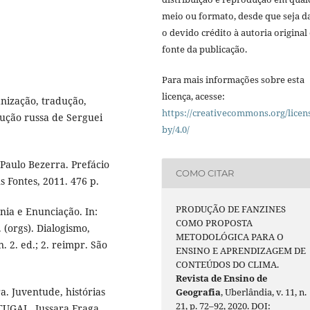
meio ou formato, desde que seja d
o devido crédito à autoria original 
fonte da publicação.
Para mais informações sobre esta
licença, acesse:
nização, tradução,
https://creativecommons.org/licen
dução russa de Serguei
by/4.0/
 Paulo Bezerra. Prefácio
COMO CITAR
s Fontes, 2011. 476 p.
PRODUÇÃO DE FANZINES
nia e Enunciação. In:
COMO PROPOSTA
 (orgs). Dialogismo,
METODOLÓGICA PARA O
. 2. ed.; 2. reimpr. São
ENSINO E APRENDIZAGEM DE
CONTEÚDOS DO CLIMA.
Revista de Ensino de
. Juventude, histórias
Geografia
, Uberlândia, v. 11, n.
21, p. 72–92, 2020. DOI:
TUGAL, Jussara Fraga.