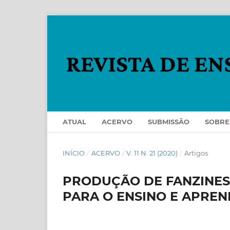
ATUAL
ACERVO
SUBMISSÃO
SOBR
INÍCIO
/
ACERVO
/
V. 11 N. 21 (2020)
/
Artigos
PRODUÇÃO DE FANZINE
PARA O ENSINO E APRE