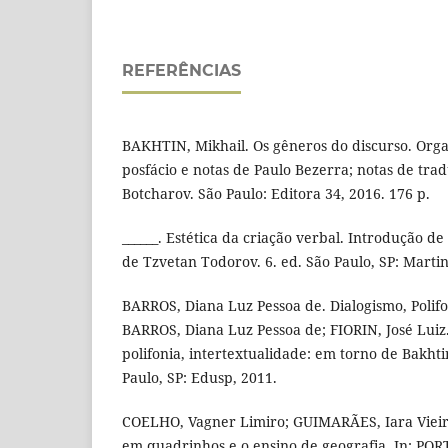
REFERÊNCIAS
BAKHTIN, Mikhail. Os gêneros do discurso. Orga
posfácio e notas de Paulo Bezerra; notas de tra
Botcharov. São Paulo: Editora 34, 2016. 176 p.
______. Estética da criação verbal. Introdução de
de Tzvetan Todorov. 6. ed. São Paulo, SP: Martin
BARROS, Diana Luz Pessoa de. Dialogismo, Polifo
BARROS, Diana Luz Pessoa de; FIORIN, José Luiz.
polifonia, intertextualidade: em torno de Bakhtin
Paulo, SP: Edusp, 2011.
COELHO, Vagner Limiro; GUIMARÃES, Iara Vieira
em quadrinhos e o ensino de geografia. In: POR