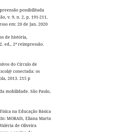
reensão possibilitada
o, v. 9, n. 2, p. 191-211,
esso em: 20 de Jan. 2020
s de história,
2. ed., 2ª reimpressão.
ivos do Círculo de
 Escol@ conectada: os
ola, 2013. 215 p
da mobilidade. São Paulo,
ísica na Educação Básica
 In: MORAIS, Eliana Marta
aléria de Oliveira