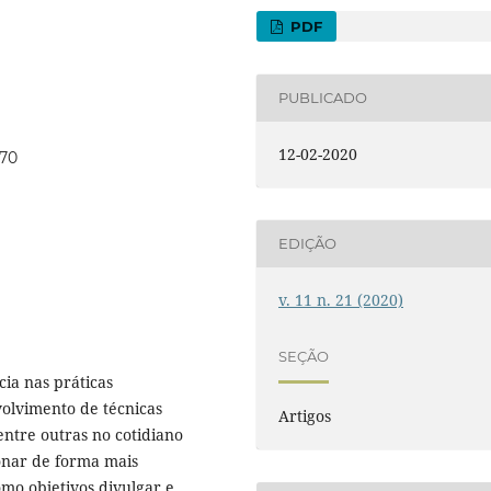
PDF
PUBLICADO
12-02-2020
670
EDIÇÃO
v. 11 n. 21 (2020)
SEÇÃO
ia nas práticas
volvimento de técnicas
Artigos
entre outras no cotidiano
ionar de forma mais
mo objetivos divulgar e