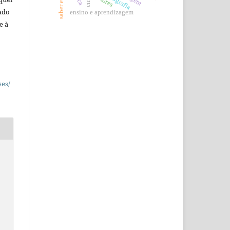
saber escolar
autores
ado
ensino e aprendizagem
e à
ses/