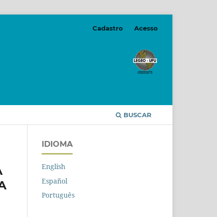
Cadastro
Acesso
BUSCAR
IDIOMA
English
A
Español
A
Português