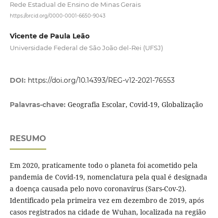
Rede Estadual de Ensino de Minas Gerais
https://orcid.org/0000-0001-6650-9043
Vicente de Paula Leão
Universidade Federal de São João del-Rei (UFSJ)
DOI:
https://doi.org/10.14393/REG-v12-2021-76553
Geografia Escolar, Covid-19, Globalização
Palavras-chave:
RESUMO
Em 2020, praticamente todo o planeta foi acometido pela
pandemia de Covid-19, nomenclatura pela qual é designada
a doença causada pelo novo coronavírus (Sars-Cov-2).
Identificado pela primeira vez em dezembro de 2019, após
casos registrados na cidade de Wuhan, localizada na região