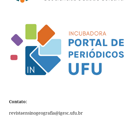
Contato:
revistaensinogeografia@igesc.ufu.br