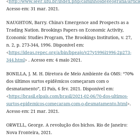
<
http://www.seer.ufu.br/index.php/caminhosdegeografia/articl
Acesso em: 31 mar. 2021.
NAUGHTON, Barry. China's Emergence and Prospects as a
Trading Nation. Brookings Papers on Economic Activity,
Economic Studies Program, The Brookings Institution, v. 27,
n. 2, p. 273-344, 1996. Disponível em:
<
https://ideas.repec.org/a/bin/bpeajo/v27y1996i1996-2p273-
344.html
> . Acesso em: 4 maio 2021.
BONILLA, J. M. H. Diretora de Meio Ambiente da OMS: “70%
dos últimos surtos epidêmicos começaram com o
desmatamento”, El País, 6 fev. 2021. Disponível em:
<
https://brasil.elpais.com/brasil/2021-02-06/70-dos-ultimos-
surtos-epidemicos-comecaram-com-o-desmatamento.html
>.
Acesso em: 21 mar. 2021.
ORWELL, George. A revolução dos bichos. Rio de Janeiro:
Nova Fronteira, 2021.