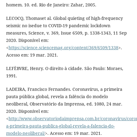
homem. 10. ed. Rio de Janeiro: Zahar, 2005.
LECOCQ, Thomaset al. Global quieting of high-frequency
seismic no isedue to COVID-19 pandemic lockdown
measures, Science, v. 369, Issue 6509, p. 1338-1343, 11 Sep
2020. Disponível em:
<
https://science.sciencemag.org/content/369/6509/1338
>.
Acesso em: 19 mar. 2021.
LEFÈBVRE, Henry. O direito à cidade. São Paulo: Moraes,
1991.
LADEIRA, Francisco Fernandes. Coronavírus, a primeira
pauta pública global, revela a falência do modelo
neoliberal, Observatório da Imprensa, ed. 1080, 24 mar.
2020. Disponível em:
<
http://www.observatoriodaimprensa.com.br/coronavirus/coro
a-primeira-pauta-publica-global-revela-a-falencia-do-
modelo-neoliberal/
>. Acesso em: 19 mar. 2021.