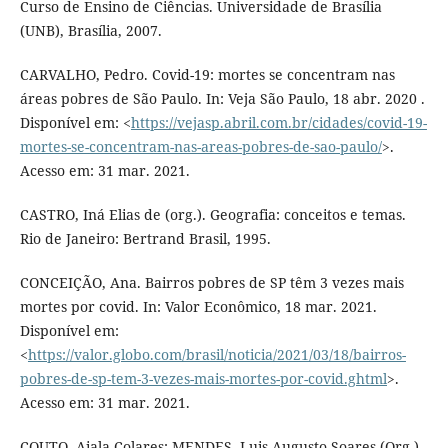
Curso de Ensino de Ciências. Universidade de Brasília
(UNB), Brasília, 2007.
CARVALHO, Pedro. Covid-19: mortes se concentram nas
áreas pobres de São Paulo. In: Veja São Paulo, 18 abr. 2020 .
Disponível em: <
https://vejasp.abril.com.br/cidades/covid-19-
mortes-se-concentram-nas-areas-pobres-de-sao-paulo/
>.
Acesso em: 31 mar. 2021.
CASTRO, Iná Elias de (org.). Geografia: conceitos e temas.
Rio de Janeiro: Bertrand Brasil, 1995.
CONCEIÇÃO, Ana. Bairros pobres de SP têm 3 vezes mais
mortes por covid. In: Valor Econômico, 18 mar. 2021.
Disponível em:
<
https://valor.globo.com/brasil/noticia/2021/03/18/bairros-
pobres-de-sp-tem-3-vezes-mais-mortes-por-covid.ghtml
>.
Acesso em: 31 mar. 2021.
COUTO, Aiala Colares; MENDES, Luis Augusto Soares (Org.).