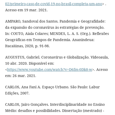
02/primeiro-caso-de-covid-19-no-brasil-completa-um-ano
> .
Acesso em 19 mar. 2021.
AMPARO, Sandoval dos Santos. Pandemia e Geografidade:
da expansão do coronavírus às estratégias de prevenção.
In: COUTO, Aiala Colares; MENDES, L. A. S. (Org.). Reflexões
Geográficas em Tempos de Pandemia. Ananindeua:
Itacaiúnas, 2020, p. 91-98.
AUGUSTUS, Gabriel. Coronavírus e Globalização. Videoaula,
10 abr. 2020. Disponível em:
<
https://www.youtube.com/watch?v=D6fm-0Dk8-w
>. Acesso
em: 26 mar. 2021.
CARLOS, Ana Fani A. Espaço Urbano. São Paulo: Labur
Edições, 2007.
CARLOS, Jairo Gonçalves. Interdisciplinaridade no Ensino
Médio: desafios e possibilidades. Dissertação (mestrado) -