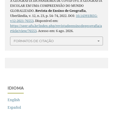
A GEOGRAFIA DA PANDEMIA DE COVID-19 E A GEOGRAFIA
ESCOLAR EM UMA COMPREENSÃO DO MUNDO
GLOBALIZADO.
Revista de Ensino de Geografia
,
Uberlândia, v. 12, n. 23, p. 54–74, 2022. DOI:
10.14393/REG-
v12-2021-76553
. Disponível em:
https://seer.ufu.br/index.php/revistadeensinodegeografia/a
rticle/view/76553
. Acesso em: 6 ago. 2026.
FORMATOS DE CITAÇÃO
IDIOMA
English
Español