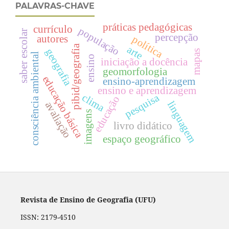
PALAVRAS-CHAVE
práticas pedagógicas
currículo
população
saber escolar
percepção
autores
política
pibid/geografia
arte
geografia
mapas
consciência ambiental
ensino
iniciação a docência
geomorfologia
educação básica
ensino-aprendizagem
ensino e aprendizagem
pesquisa
clima
educação
linguagem
avaliação
imagens
livro didático
espaço geográfico
Revista de Ensino de Geografia (UFU)
ISSN: 2179-4510