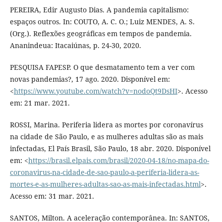
PEREIRA, Edir Augusto Dias. A pandemia capitalismo:
espaços outros. In: COUTO, A. C. O.; Luiz MENDES, A. S.
(Org.). Reflexões geográficas em tempos de pandemia.
Ananindeua: Itacaiúnas, p. 24-30, 2020.
PESQUISA FAPESP. O que desmatamento tem a ver com
novas pandemias?, 17 ago. 2020. Disponível em:
<
https://www.youtube.com/watch?v=nodoQt9DsHI
>. Acesso
em: 21 mar. 2021.
ROSSI, Marina. Periferia lidera as mortes por coronavírus
na cidade de São Paulo, e as mulheres adultas são as mais
infectadas, El País Brasil, São Paulo, 18 abr. 2020. Disponível
em: <
https://brasil.elpais.com/brasil/2020-04-18/no-mapa-do-
coronavirus-na-cidade-de-sao-paulo-a-periferia-lidera-as-
mortes-e-as-mulheres-adultas-sao-as-mais-infectadas.html
>.
Acesso em: 31 mar. 2021.
SANTOS, Milton. A aceleração contemporânea. In: SANTOS,