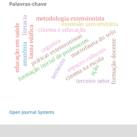
Palavras-chave
literacia
metodologia extensionista
extensão universitária
educação em saúde
fauna edáfica
cinema e educação
macrofauna do solo
práticas extensionistas
formação inicial de professores
cegueira
formação docente
amazônia
espaços culturais
cinema na escola
território
ação
terceiro setor
Open Journal Systems