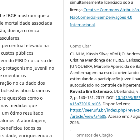
simultaneamente licenciado sob a
licença
Creative Commons Atribuição
M e IBGE mostram que a
NãoComercial-SemDerivações 4.0
de mortalidade associada
Internacional
.
são, doença crônica
asculares,
m percentual elevado na
Como Citar
 custos públicos
CUNHA, Kássio Silva; ARAÚJO, Andres
Cristina Mendonça de; PERES, Larissa
gem do PIBID no curso de
JUNQUEIRA, Marcelle Aparecida de Ba
 protagonismo juvenil no
A enfermagem na escola: orientando 
e orientar os
estimulando a participação juvenil pa
eração no cuidado dos
autocuidado no controle da hiperten
 bolsistas abordaram os
Revista Em Extensão
, Uberlândia, v.
2, p. 140–151, 2017. DOI:
10.14393/REE
bre questões como o
v15n22016_rel05
. Disponível em:
e nas medidas que
https://seer.ufu.br/index.php/revex
u um ótimo resultado
/article/view/34505
. Acesso em: 7 ago
s alunos. A abordagem,
2026.
 beneficiou todos os
Formatos de Citação
versidade, enriquecendo a