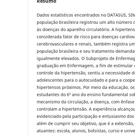
Resumo
Dados estatísticos encontrados no DATASUS, SI
população brasileira registrou um alto número 
às doenças do aparelho circulatório. A hiperten
considerada fator de risco para doenças cardiov
cerebrovasculares e renais, também registra u
população brasileira e seu tratamento demanda
igualmente elevados. O Subprojeto de Enferma
graduação em Enfermagem, a fim de estimular o
controle da hipertensão, sentiu a necessidade d
adolescentes para o autocuidado e para a coop
hipertensos próximos. Por meio da educação, os
estudantes do 6º ano do ensino fundamental so
mecanismo da circulação, a doença, com ênfas
controlam a hipertensão. A experiência alcanço
evidenciado pela participação e entusiasmo do
além de cumprir seu objetivo, que é a extensão,
atuantes: escola, alunos, bolsistas, curso e uni