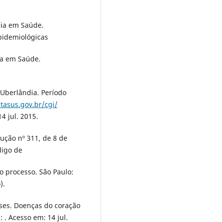
ncia em Saúde.
pidemiológicas
cia em Saúde.
Uberlândia. Período
atasus.gov.br/cgi/
4 jul. 2015.
ção nº 311, de 8 de
digo de
 processo. São Paulo:
).
ases. Doenças do coração
 . Acesso em: 14 jul.