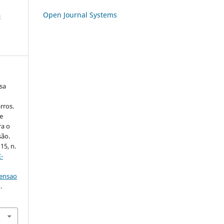
Open Journal Systems
-
sa
;
rros.
e
ra o
são.
 15, n.
-
tensao
.