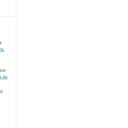
e
SN:
sco
a do
ão