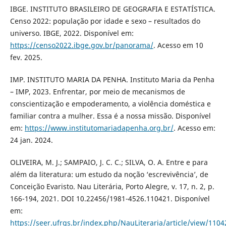
IBGE. INSTITUTO BRASILEIRO DE GEOGRAFIA E ESTATÍSTICA.
Censo 2022: população por idade e sexo – resultados do
universo. IBGE, 2022. Disponível em:
https://censo2022.ibge.gov.br/panorama/
. Acesso em 10
fev. 2025.
IMP. INSTITUTO MARIA DA PENHA. Instituto Maria da Penha
– IMP, 2023. Enfrentar, por meio de mecanismos de
conscientização e empoderamento, a violência doméstica e
familiar contra a mulher. Essa é a nossa missão. Disponível
em:
https://www.institutomariadapenha.org.br/
. Acesso em:
24 jan. 2024.
OLIVEIRA, M. J.; SAMPAIO, J. C. C.; SILVA, O. A. Entre e para
além da literatura: um estudo da noção ‘escrevivência’, de
Conceição Evaristo. Nau Literária, Porto Alegre, v. 17, n. 2, p.
166-194, 2021. DOI 10.22456/1981-4526.110421. Disponível
em:
https://seer.ufrgs.br/index.php/NauLiteraria/article/view/1104