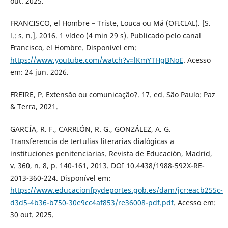
out. 2025.
FRANCISCO, el Hombre – Triste, Louca ou Má (OFICIAL). [S.
l.: s. n.], 2016. 1 vídeo (4 min 29 s). Publicado pelo canal
Francisco, el Hombre. Disponível em:
https://www.youtube.com/watch?v=lKmYTHgBNoE
. Acesso
em: 24 jun. 2026.
FREIRE, P. Extensão ou comunicação?. 17. ed. São Paulo: Paz
& Terra, 2021.
GARCÍA, R. F., CARRIÓN, R. G., GONZÁLEZ, A. G.
Transferencia de tertulias literarias dialógicas a
instituciones penitenciarias. Revista de Educación, Madrid,
v. 360, n. 8, p. 140-161, 2013. DOI 10.4438/1988-592X-RE-
2013-360-224. Disponível em:
https://www.educacionfpydeportes.gob.es/dam/jcr:eacb255c-
d3d5-4b36-b750-30e9cc4af853/re36008-pdf.pdf
. Acesso em:
30 out. 2025.