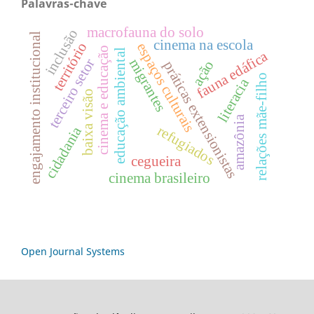
Palavras-chave
macrofauna do solo
inclusão
engajamento institucional
cinema na escola
território
espaços culturais
cinema e educação
educação ambiental
fauna edáfica
migrantes
terceiro setor
ação
práticas extensionistas
relações mãe-filho
literacia
baixa visão
amazônia
refugiados
cidadania
cegueira
cinema brasileiro
Open Journal Systems