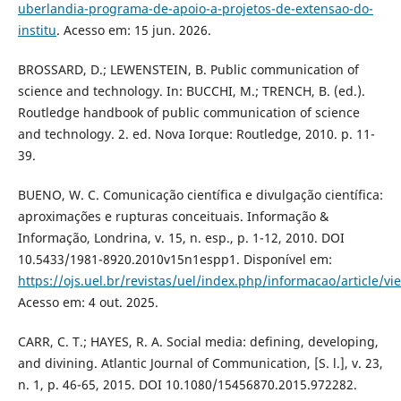
uberlandia-programa-de-apoio-a-projetos-de-extensao-do-
institu
. Acesso em: 15 jun. 2026.
BROSSARD, D.; LEWENSTEIN, B. Public communication of
science and technology. In: BUCCHI, M.; TRENCH, B. (ed.).
Routledge handbook of public communication of science
and technology. 2. ed. Nova Iorque: Routledge, 2010. p. 11-
39.
BUENO, W. C. Comunicação científica e divulgação científica:
aproximações e rupturas conceituais. Informação &
Informação, Londrina, v. 15, n. esp., p. 1-12, 2010. DOI
10.5433/1981-8920.2010v15n1espp1. Disponível em:
https://ojs.uel.br/revistas/uel/index.php/informacao/article/v
Acesso em: 4 out. 2025.
CARR, C. T.; HAYES, R. A. Social media: defining, developing,
and divining. Atlantic Journal of Communication, [S. l.], v. 23,
n. 1, p. 46-65, 2015. DOI 10.1080/15456870.2015.972282.