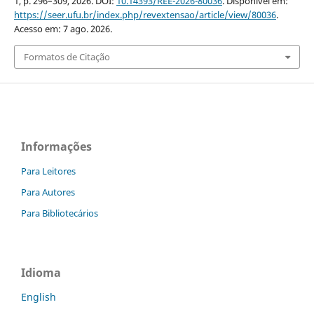
1, p. 296–309, 2026. DOI:
10.14393/REE-2026-80036
. Disponível em:
https://seer.ufu.br/index.php/revextensao/article/view/80036
.
Acesso em: 7 ago. 2026.
Formatos de Citação
Informações
Para Leitores
Para Autores
Para Bibliotecários
Idioma
English