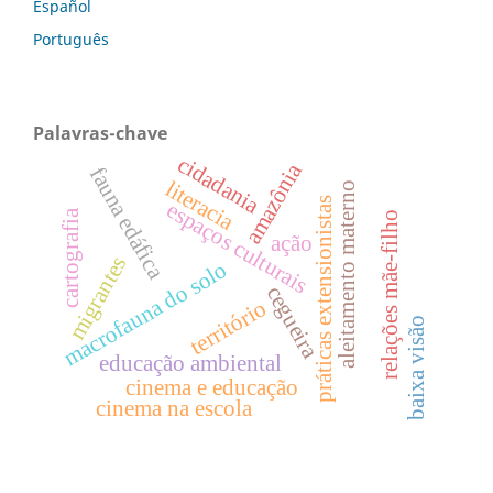
Español
Português
Palavras-chave
cidadania
amazônia
fauna edáfica
literacia
aleitamento materno
práticas extensionistas
espaços culturais
cartografia
relações mãe-filho
ação
migrantes
macrofauna do solo
cegueira
território
baixa visão
educação ambiental
cinema e educação
cinema na escola