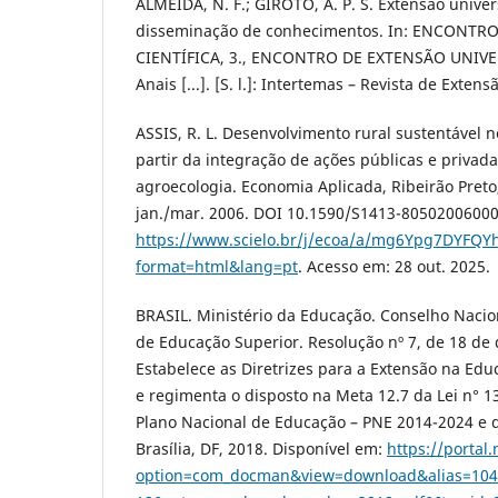
ALMEIDA, N. F.; GIROTO, A. P. S. Extensão univer
disseminação de conhecimentos. In: ENCONTR
CIENTÍFICA, 3., ENCONTRO DE EXTENSÃO UNIVERSIT
Anais [...]. [S. l.]: Intertemas – Revista de Extens
ASSIS, R. L. Desenvolvimento rural sustentável no
partir da integração de ações públicas e privad
agroecologia. Economia Aplicada, Ribeirão Preto, 
jan./mar. 2006. DOI 10.1590/S1413-80502006000
https://www.scielo.br/j/ecoa/a/mg6Ypg7DYFQ
format=html&lang=pt
. Acesso em: 28 out. 2025.
BRASIL. Ministério da Educação. Conselho Naci
de Educação Superior. Resolução nº 7, de 18 de
Estabelece as Diretrizes para a Extensão na Edu
e regimenta o disposto na Meta 12.7 da Lei n° 1
Plano Nacional de Educação – PNE 2014-2024 e d
Brasília, DF, 2018. Disponível em:
https://portal
option=com_docman&view=download&alias=104