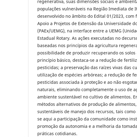
regenerativa, suas dimensões sociais e ambient
populações vulneráveis na Região Imediata de I
desenvolvido no âmbito do Edital 01/2023, com
Apoio a Projetos de Extensão da Universidade d
(PAEx/UEMG), na interface entre a UEMG (Unidad
Estadual Rotary. As ações executadas no decurs
baseadas nos princípios da agricultura regenerat
possibilidade de produzir recuperando os solos
princípio básico, destaca-se a redução de fertil
pesticidas; a preservação das raízes vivas das c
utilização de espécies arbóreas; a redução de fe
pesticidas associada à proteção e ao não esgot
naturais, eliminando completamente o uso de ag
ambiente sustentável no cultivo de alimentos. E
métodos alternativos de produção de alimentos, 
sustentáveis de manejo dos recursos, tais como 
se aqui a participação da comunidade como ins
promoção da autonomia e a melhoria da tomada
práticas cotidianas.