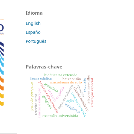
Idioma
English
Español
Português
Palavras-chave
bioética na extensão
relações mãe-filho
fauna edáfica
baixa visão
educação especial
excursão
macrofauna do solo
práticas extensionistas
amazônia
período pós-parto
espaços culturais
literacia
cegueira
cinema brasileiro
cinema e educação
território
cinema na escola
terceiro setor
geografia
ação
refugiados
extensão universitária