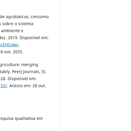
 de agrotóxicos, consumo
s sobre o sistema
o ambiente e
 dez. 2019. Disponível em:
facEHS/wp-
28 out. 2025.
griculture: merging
bly. PeerJ Journals, [S.
4428. Disponível em:
153/
. Acesso em: 28 out.
squisa qualitativa em