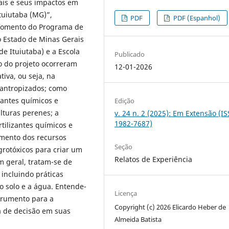
ais e seus impactos em
tuiutaba (MG)”,
PDF
PDF (Espanhol)
 fomento do Programa de
o Estado de Minas Gerais
e Ituiutaba) e a Escola
Publicado
o do projeto ocorreram
12-01-2026
iva, ou seja, na
 antropizados; como
izantes químicos e
Edição
ulturas perenes; a
v. 24 n. 2 (2025): Em Extensão (I
1982-7687)
rtilizantes químicos e
amento dos recursos
Seção
rotóxicos para criar um
Relatos de Experiência
m geral, tratam-se de
incluindo práticas
o solo e a água. Entende-
Licença
trumento para a
Copyright (c) 2026 Elicardo Heber de
 de decisão em suas
Almeida Batista