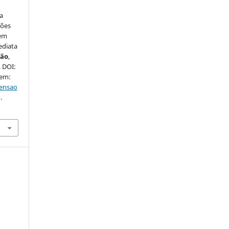
a
sões
 em
ediata
são
,
. DOI:
 em:
tensao
.