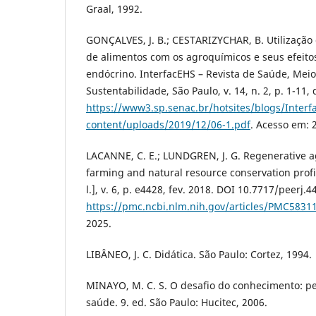
Graal, 1992.
GONÇALVES, J. B.; CESTARIZYCHAR, B. Utilização
de alimentos com os agroquímicos e seus efeito
endócrino. InterfacEHS – Revista de Saúde, Mei
Sustentabilidade, São Paulo, v. 14, n. 2, p. 1-11,
https://www3.sp.senac.br/hotsites/blogs/Inter
content/uploads/2019/12/06-1.pdf
. Acesso em: 
LACANNE, C. E.; LUNDGREN, J. G. Regenerative a
farming and natural resource conservation profita
l.], v. 6, p. e4428, fev. 2018. DOI 10.7717/peerj.
https://pmc.ncbi.nlm.nih.gov/articles/PMC5831
2025.
LIBÂNEO, J. C. Didática. São Paulo: Cortez, 1994.
MINAYO, M. C. S. O desafio do conhecimento: pe
saúde. 9. ed. São Paulo: Hucitec, 2006.