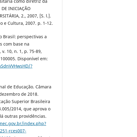
sitária como diretriz da
O DE INICIAÇÃO
ÁRIA, 2., 2007, [S. l.].
ão e Cultura, 2007. p. 1-12.
 Brasil: perspectivas a
as com base na
v. 10, n. 1, p. 75-89,
100005. Disponível em:
YhSdnVVHwsHD/?
onal de Educação. Câmara
 dezembro de 2018.
cação Superior Brasileira
3.005/2014, que aprova o
á outras providências.
.mec.gov.br/index.php?
251-rces007-