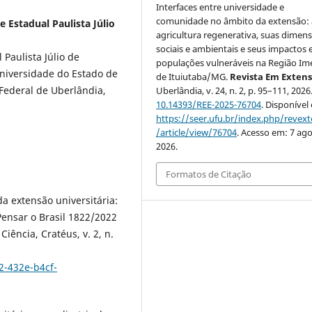
Interfaces entre universidade e
comunidade no âmbito da extensão: 
 Estadual Paulista Júlio
agricultura regenerativa, suas dimen
sociais e ambientais e seus impactos
Paulista Júlio de
populações vulneráveis na Região Im
Universidade do Estado de
de Ituiutaba/MG.
Revista Em Exten
 Federal de Uberlândia,
Uberlândia, v. 24, n. 2, p. 95–111, 2026
10.14393/REE-2025-76704
. Disponível
https://seer.ufu.br/index.php/revex
/article/view/76704
. Acesso em: 7 ago
2026.
Formatos de Citação
a extensão universitária:
ensar o Brasil 1822/2022
ncia, Cratéus, v. 2, n.
2-432e-b4cf-