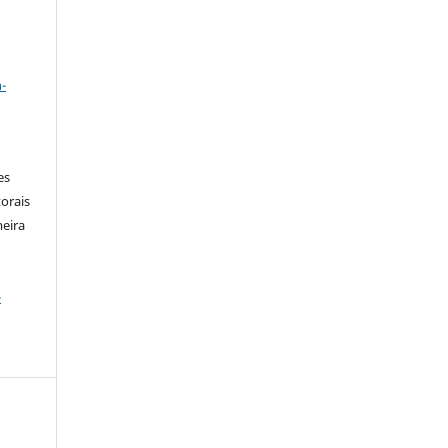
a
-
es
orais
meira
-