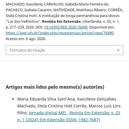
MACHADO, Kascilene; CARVALHO, Isabella Maria Ferreira de;
PACHECO, Izabela Casarim; NATIVIDADE, Mattheus Ribeiro; CORRÊA,
Stela Cristina Hott. A instituição de longa permanência para idosos
“Lar dos Velhinhos”.
Revista Em Extensão
, Uberlândia, v. 25, n. 1,
p. 217–229, 2026. DOI:
10.14393/REE-2026-76490
. Disponível em:
https://seer.ufu.br/index.php/revextensao/article/view/76490
.
Acesso em: 6 ago. 2026.
Formatos de Citação
Artigos mais lidos pelo mesmo(s) autor(es)
Maria Eduarda Silva Sant'Ana, Kascilene Gonçalves
Machado, Stela Cristina Hott Corrêa, Marcos Luiz Lins
Filho,
Jornada digital MEI
,
Revista Em Extensão: v. 23
n. 1 (2024): Em Extensão (ISSN: 1982-7687)