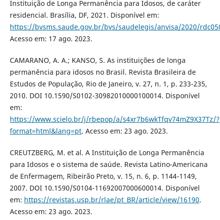
Instituição de Longa Permanência para Idosos, de caráter
residencial. Brasília, DF, 2021. Disponível em:
https://bvsms.saude.gov.br/bvs/saudelegis/anvisa/2020/rdc05
Acesso em: 17 ago. 2023.
CAMARANO, A. A.; KANSO, S. As instituições de longa
permanência para idosos no Brasil. Revista Brasileira de
Estudos de População, Rio de Janeiro, v. 27, n. 1, p. 233-235,
2010. DOI 10.1590/S0102-30982010000100014. Disponível
em:
https://www.scielo.br/j/rbepop/a/s4xr7b6wkTfqv74mZ9X37Tz/?
format=html&lang=pt
. Acesso em: 23 ago. 2023.
CREUTZBERG, M. et al. A Instituição de Longa Permanência
para Idosos e o sistema de saúde. Revista Latino-Americana
de Enfermagem, Ribeirão Preto, v. 15, n. 6, p. 1144-1149,
2007. DOI 10.1590/S0104-11692007000600014. Disponível
em:
https://revistas.usp.br/rlae/pt_BR/article/view/16190
.
Acesso em: 23 ago. 2023.