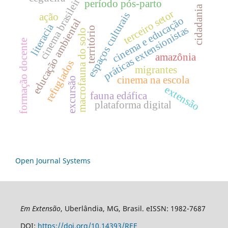
cinema brasileiro
período pós-parto
cidadania
terceiro setor
espaços culturais
ação
cinema e educação
educação ambiental
literacia
práticas extensionistas
território
macrofauna do solo
formação docente
amazônia
refugiados
migrantes
cinema na escola
excursão
extensão
fauna edáfica
plataforma digital
Open Journal Systems
Em Extensão
, Uberlândia, MG, Brasil. eISSN: 1982-7687
DOI:
https://doi.org/10.14393/REE