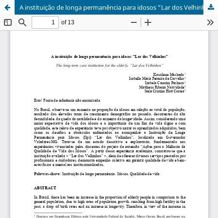
A instituição de longa permanência para idosos “Lar dos Velhinhos”