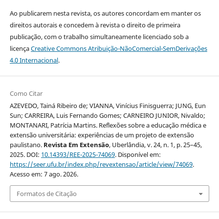
Ao publicarem nesta revista, os autores concordam em manter os
direitos autorais e concedem à revista o direito de primeira
publicação, com o trabalho simultaneamente licenciado sob a
licença
Creative Commons Atribuição-NãoComercial-SemDerivações
4.0 Internacional
.
Como Citar
AZEVEDO, Tainá Ribeiro de; VIANNA, Vinícius Finisguerra; JUNG, Eun
Sun; CARREIRA, Luis Fernando Gomes; CARNEIRO JUNIOR, Nivaldo;
MONTANARI, Patrícia Martins. Reflexões sobre a educação médica e
extensão universitária: experiências de um projeto de extensão
paulistano.
Revista Em Extensão
, Uberlândia, v. 24, n. 1, p. 25–45,
2025. DOI:
10.14393/REE-2025-74069
. Disponível em:
https://seer.ufu.br/index.php/revextensao/article/view/74069
.
Acesso em: 7 ago. 2026.
Formatos de Citação