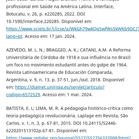
profissional em Saúde na América Latina. Interface,
Botucatu, v. 26, p. e220285, 2022. DOI
10.1590/interface.220285. Disponível em:
https://www.scielo.br/j/icse/a/WkGh79wkQp5wfWs5kWKb9DC/
lang=pt
. Acesso em: 17 jan. 2024.
AZEVEDO, M. L. N.; BRAGGIO, A. K.; CATANI, A.M. A Reforma
Universitária de Córdoba de 1918 e sua influência no Brasil:
um foco no movimento estudantil antes do golpe de 1964.
Revista Latinoamericana de Educación Comparada,
Argentina, v. 9, n. 13, p. 37-51, jun./out. 2018. Disponível
em:
https://dialnet.unirioja.es/servlet/articulo?
codigo=6572529
. Acesso em: 1 mar. 2024.
BATISTA, E. L; LIMA, M. R. A pedagogia histórico-crítica como
teoria pedagógica revolucionária. Laplage em Revista, São
Carlos, v. 1, n. 3, p. 67-81, 2015. DOI 10.24115/S2446-
6220201513102p.67-81. Disponível em:
https://www.redalyc.org/journal/5527/552756337008/html/
.