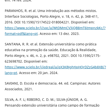
em: 14 fev. 2024.
PARANHOS, R. et al. Uma introdução aos métodos mistos.
Interface Sociologias, Porto Alegre, v. 18, n. 42, p. 348-411,
2016. DOI 10.1590/15174522-018004221. Disponível em:
https://www.scielo.br/j/soc/a/WtDMmCV3jQB8mT6tmpnzkKc/?
format=pdf&lang=pt
. Acesso em: 13 dez. 2023.
SANTANA, R. R. et al. Extensão universitária como prática
educativa na promoção da saúde. Educação & Realidade,
Porto Alegre, v. 46, n. 2, p. e98702, 2021. DOI 10.1590/2175-
623698702. Disponível em:
https://www.scielo.br/j/edreal/a/qX3KBJghtJpHQrDZzG4b8XB/?
lang=pt
. Acesso em: 20 jan. 2024.
SAVIANI, D. Escola e democracia. 44. ed. Campinas: Autores
Associados, 2021.
SILVA, A. F. L; RIBEIRO, C. D. M.; SILVA-JÚNIOR, A. G.
Pensando extensão universitária como campo de formação