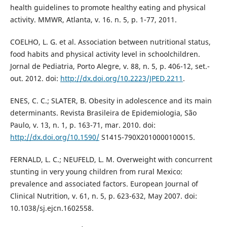
health guidelines to promote healthy eating and physical
activity. MMWR, Atlanta, v. 16. n. 5, p. 1-77, 2011.
COELHO, L. G. et al. Association between nutritional status,
food habits and physical activity level in schoolchildren.
Jornal de Pediatria, Porto Alegre, v. 88, n. 5, p. 406-12, set.-
out. 2012. doi:
http://dx.doi.org/10.2223/JPED.2211
.
ENES, C. C.; SLATER, B. Obesity in adolescence and its main
determinants. Revista Brasileira de Epidemiologia, São
Paulo, v. 13, n. 1, p. 163-71, mar. 2010. doi:
http://dx.doi.org/10.1590/
S1415-790X2010000100015.
FERNALD, L. C.; NEUFELD, L. M. Overweight with concurrent
stunting in very young children from rural Mexico:
prevalence and associated factors. European Journal of
Clinical Nutrition, v. 61, n. 5, p. 623-632, May 2007. doi:
10.1038/sj.ejcn.1602558.