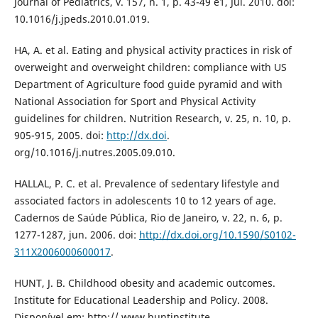
Journal of Pediatrics, v. 157, n. 1, p. 43-49 e1, Jul. 2010. doi:
10.1016/j.jpeds.2010.01.019.
HA, A. et al. Eating and physical activity practices in risk of
overweight and overweight children: compliance with US
Department of Agriculture food guide pyramid and with
National Association for Sport and Physical Activity
guidelines for children. Nutrition Research, v. 25, n. 10, p.
905-915, 2005. doi:
http://dx.doi
.
org/10.1016/j.nutres.2005.09.010.
HALLAL, P. C. et al. Prevalence of sedentary lifestyle and
associated factors in adolescents 10 to 12 years of age.
Cadernos de Saúde Pública, Rio de Janeiro, v. 22, n. 6, p.
1277-1287, jun. 2006. doi:
http://dx.doi.org/10.1590/S0102-
311X2006000600017
.
HUNT, J. B. Childhood obesity and academic outcomes.
Institute for Educational Leadership and Policy. 2008.
Disponível em: http:// www.huntinstitute.