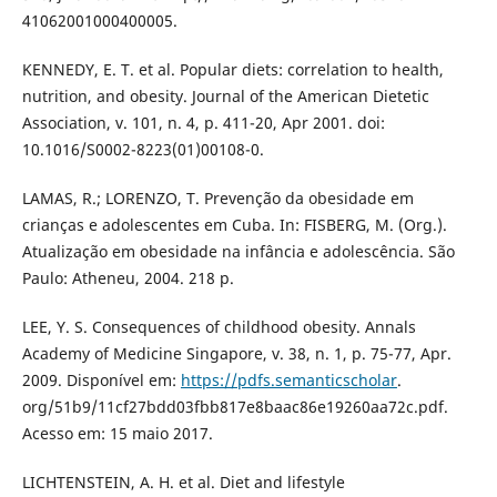
41062001000400005.
KENNEDY, E. T. et al. Popular diets: correlation to health,
nutrition, and obesity. Journal of the American Dietetic
Association, v. 101, n. 4, p. 411-20, Apr 2001. doi:
10.1016/S0002-8223(01)00108-0.
LAMAS, R.; LORENZO, T. Prevenção da obesidade em
crianças e adolescentes em Cuba. In: FISBERG, M. (Org.).
Atualização em obesidade na infância e adolescência. São
Paulo: Atheneu, 2004. 218 p.
LEE, Y. S. Consequences of childhood obesity. Annals
Academy of Medicine Singapore, v. 38, n. 1, p. 75-77, Apr.
2009. Disponível em:
https://pdfs.semanticscholar
.
org/51b9/11cf27bdd03fbb817e8baac86e19260aa72c.pdf.
Acesso em: 15 maio 2017.
LICHTENSTEIN, A. H. et al. Diet and lifestyle