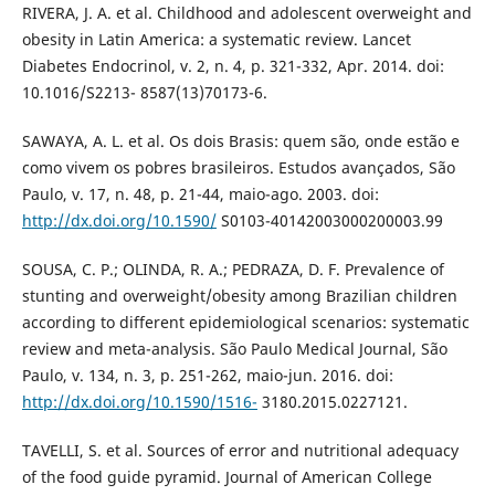
RIVERA, J. A. et al. Childhood and adolescent overweight and
obesity in Latin America: a systematic review. Lancet
Diabetes Endocrinol, v. 2, n. 4, p. 321-332, Apr. 2014. doi:
10.1016/S2213- 8587(13)70173-6.
SAWAYA, A. L. et al. Os dois Brasis: quem são, onde estão e
como vivem os pobres brasileiros. Estudos avançados, São
Paulo, v. 17, n. 48, p. 21-44, maio-ago. 2003. doi:
http://dx.doi.org/10.1590/
S0103-40142003000200003.99
SOUSA, C. P.; OLINDA, R. A.; PEDRAZA, D. F. Prevalence of
stunting and overweight/obesity among Brazilian children
according to different epidemiological scenarios: systematic
review and meta-analysis. São Paulo Medical Journal, São
Paulo, v. 134, n. 3, p. 251-262, maio-jun. 2016. doi:
http://dx.doi.org/10.1590/1516-
3180.2015.0227121.
TAVELLI, S. et al. Sources of error and nutritional adequacy
of the food guide pyramid. Journal of American College