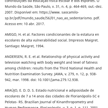
contribuições da educação física escolar e dos esportes. O
Mundo da Saúde, São Paulo, v. 31, n. 4, p. 464-469, out.-dez.
2007. Disponível em: https://www. saocamilo-
sp.br/pdf/mundo_saude/56/01_nao_ao_sedentarismo. pdf.
Acesso em: 10 abr. 2017.
AMIGO, H. et al. Factores condicionantes de la estatura en
escolares de alta vulnerabilidad social. Impresos Maigret.
Santiago: Maigret, 1994.
ANDERSEN, R. E. et al. Relationship of physical activity and
television watching with body weight and level of fatness
among children: results from the Third National Health and
Nutrition Examination Survey. JAMA, v. 279, n. 12, p. 938-
942, mar. 1998. doi: 10.1001/jama.279.12.938.
ARAÚJO, E. D. D. S. Estado nutricional e adiposidade de
escolares de 7 a 14 anos das cidades de Florianópolis-SC e
Pelotas- RS. Brazilian Journal of Kinanthropometry and
Human Performance, Florianópolis, v. 3, n. 1, p. 111, 2001.