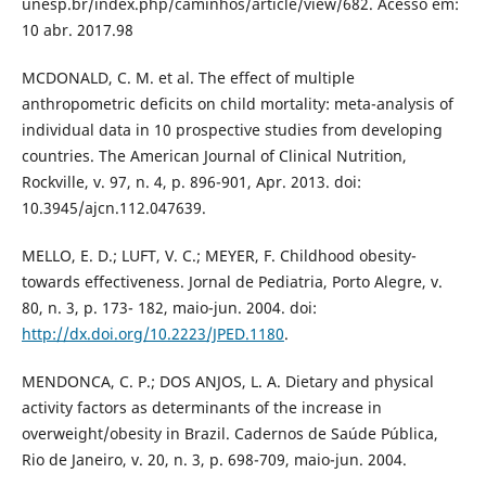
unesp.br/index.php/caminhos/article/view/682. Acesso em:
10 abr. 2017.98
MCDONALD, C. M. et al. The effect of multiple
anthropometric deficits on child mortality: meta-analysis of
individual data in 10 prospective studies from developing
countries. The American Journal of Clinical Nutrition,
Rockville, v. 97, n. 4, p. 896-901, Apr. 2013. doi:
10.3945/ajcn.112.047639.
MELLO, E. D.; LUFT, V. C.; MEYER, F. Childhood obesity-
towards effectiveness. Jornal de Pediatria, Porto Alegre, v.
80, n. 3, p. 173- 182, maio-jun. 2004. doi:
http://dx.doi.org/10.2223/JPED.1180
.
MENDONCA, C. P.; DOS ANJOS, L. A. Dietary and physical
activity factors as determinants of the increase in
overweight/obesity in Brazil. Cadernos de Saúde Pública,
Rio de Janeiro, v. 20, n. 3, p. 698-709, maio-jun. 2004.