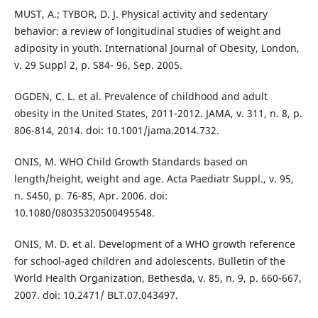
MUST, A.; TYBOR, D. J. Physical activity and sedentary
behavior: a review of longitudinal studies of weight and
adiposity in youth. International Journal of Obesity, London,
v. 29 Suppl 2, p. S84- 96, Sep. 2005.
OGDEN, C. L. et al. Prevalence of childhood and adult
obesity in the United States, 2011-2012. JAMA, v. 311, n. 8, p.
806-814, 2014. doi: 10.1001/jama.2014.732.
ONIS, M. WHO Child Growth Standards based on
length/height, weight and age. Acta Paediatr Suppl., v. 95,
n. S450, p. 76-85, Apr. 2006. doi:
10.1080/08035320500495548.
ONIS, M. D. et al. Development of a WHO growth reference
for school-aged children and adolescents. Bulletin of the
World Health Organization, Bethesda, v. 85, n. 9, p. 660-667,
2007. doi: 10.2471/ BLT.07.043497.