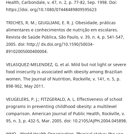
Health, Carbondale, v. 47, n. 2, p. 77-82, Sep. 1998. Doi:
https://doi. org/10.1080/07448489809595623
TRICHES, R. M.; GIUGLIANI, E. R. J. Obesidade, práticas
alimentares e conhecimentos de nutrição em escolares.
Revista de Saúde Pública, São Paulo, v. 39, n. 4, p. 541-547,
2005. doi: http:// dx.doi.org/10.1590/S0034-
89102005000400004.
VELASQUEZ-MELENDEZ, G. et al. Mild but not light or severe
food insecurity is associated with obesity among Brazilian
women. The Journal of Nutrition, Rockville, v. 141, n. 5, p.
898-902, May 2011.
VEUGELERS, P. J.; FITZGERALD, A. L. Effectiveness of school
programs in preventing childhood obesity: a multilevel
comparison. American Journal of Public Health, Rockville, v.
95, n. 3, p. 432-5, Mar. 2005. doi: 10.2105/AJPH.2004.045898.
WHO - World Health Organization. Physical status: the use